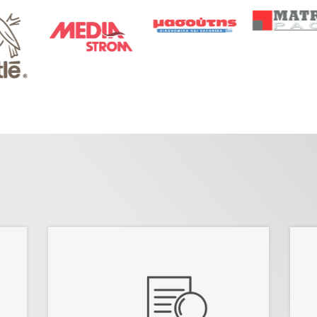
Εξασφαλίστε ομοιόμορφους
και ενιαίους όρους εργασίας