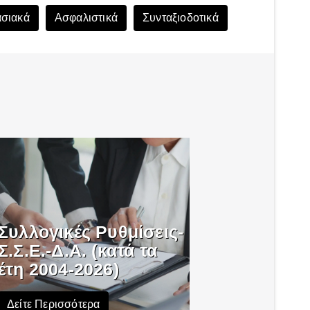
σιακά
Ασφαλιστικά
Συνταξιοδοτικά
Συλλογικές Ρυθμίσεις-
Σ.Σ.Ε.-Δ.Α. (κατά τα
έτη 2004-2026)
Δείτε Περισσότερα