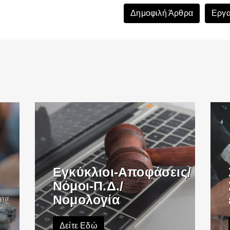
Δημοφιλή Άρθρα
Εργα
Εγκύκλιοι-Αποφάσεις/
Νόμοι-Π.Δ./
Νομολογία
για
Δείτε Εδώ