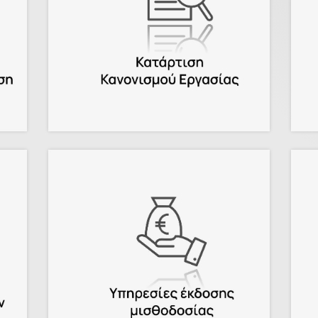
για το σύνολο των
εργαζομένων της
επιχείρησής σας!
.
Περισσότερα
Διασφαλίστε έγκαιρη,
σύννομη και τεκμηριωμένη
έκδοση μισθοδοσίας!
.
Περισσότερα