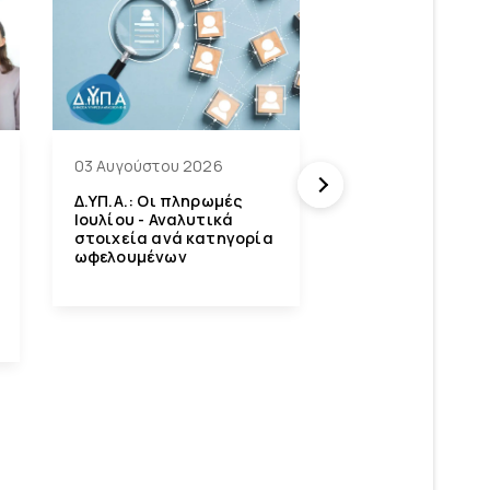
02 Αυγούστου 20
03 Αυγούστου 2026
Υπ. Εργασίας: Ο
Δ.ΥΠ.Α.: Οι πληρωμές
«χάρτης» των
Ιουλίου - Αναλυτικά
πληρωμών από e
στοιχεία ανά κατηγορία
ΔΥΠΑ για την πε
ωφελουμένων
έως 7 Αυγούστο