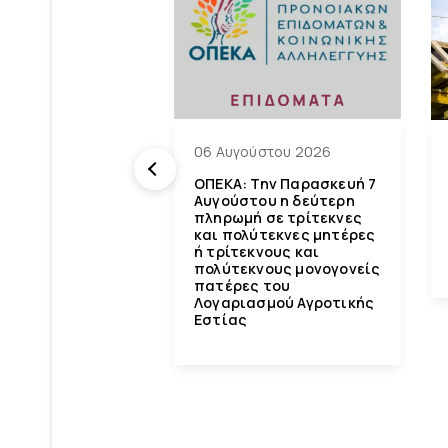
ου 2026
06 Αυγούστου 2026
Την Πέμπτη
ΟΠΕΚΑ: Την Παρασκευή 7
026 θα
Αυγούστου η δεύτερη
θούν τα
πληρωμή σε τρίτεκνες
τα για τον μήνα
και πολύτεκνες μητέρες
ή τρίτεκνους και
πολύτεκνους μονογονείς
πατέρες του
Λογαριασμού Αγροτικής
Εστίας