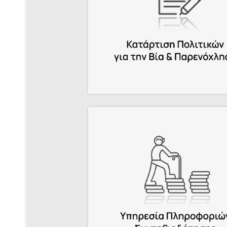
διασφαλίστε τη
συμμόρφωση της
επιχείρησής σας
.
Περισσότερα
Πλησιάζει η ώρα της
συνταξιοδότησης;
Η σύνταξή σας υπόθεσή μας
!
.
Περισσότερα