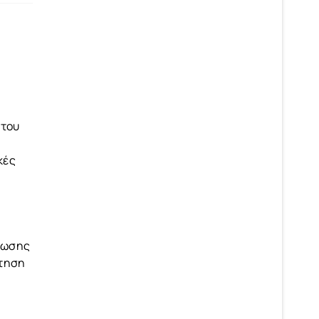
 του
κές
είωσης
έτηση