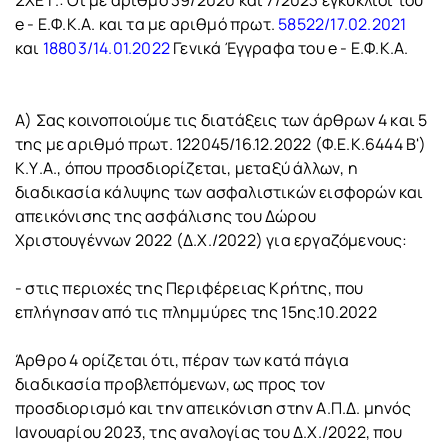
ΣΧΕΤ.: Οι με αριθμό 39/2020 και 7/2023 εγκύκλιοι του
e - Ε.Φ.Κ.Α. και τα με αριθμό πρωτ.
58522/17.02.2021
και
18803/14.01.2022
Γενικά Έγγραφα του e - Ε.Φ.Κ.Α.
Α) Σας κοινοποιούμε τις διατάξεις των άρθρων 4 και 5
της με αριθμό πρωτ. 122045/16.12.2022 (Φ.Ε.Κ.6444 Β')
Κ.Υ.Α., όπου προσδιορίζεται, μεταξύ άλλων, η
διαδικασία κάλυψης των ασφαλιστικών εισφορών και
απεικόνισης της ασφάλισης του Δώρου
Χριστουγέννων 2022 (Δ.Χ./2022) για εργαζόμενους:
- στις περιοχές της Περιφέρειας Κρήτης, που
επλήγησαν από τις πλημμύρες της 15ης.10.2022
Άρθρο 4 ορίζεται ότι, πέραν των κατά πάγια
διαδικασία προβλεπόμενων, ως προς τον
προσδιορισμό και την απεικόνιση στην Α.Π.Δ. μηνός
Ιανουαρίου 2023, της αναλογίας του Δ.Χ./2022, που