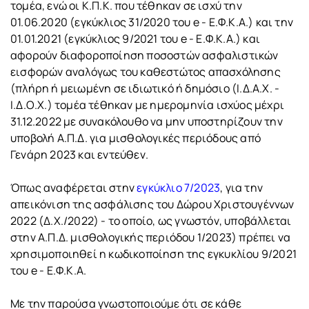
τομέα, ενώ οι Κ.Π.Κ. που τέθηκαν σε ισχύ την
01.06.2020 (εγκύκλιος 31/2020 του e - Ε.Φ.Κ.Α.) και την
01.01.2021 (εγκύκλιος 9/2021 του e - Ε.Φ.Κ.Α.) και
αφορούν διαφοροποίηση ποσοστών ασφαλιστικών
εισφορών αναλόγως του καθεστώτος απασχόλησης
(πλήρη ή μειωμένη σε ιδιωτικό ή δημόσιο (Ι.Δ.Α.Χ. -
Ι.Δ.Ο.Χ.) τομέα τέθηκαν με ημερομηνία ισχύος μέχρι
31.12.2022 με συνακόλουθο να μην υποστηρίζουν την
υποβολή Α.Π.Δ. για μισθολογικές περιόδους από
Γενάρη 2023 και εντεύθεν.
Όπως αναφέρεται στην
εγκύκλιο 7/2023
, για την
απεικόνιση της ασφάλισης του Δώρου Χριστουγέννων
2022 (Δ.Χ./2022) - το οποίο, ως γνωστόν, υποβάλλεται
στην Α.Π.Δ. μισθολογικής περιόδου 1/2023) πρέπει να
χρησιμοποιηθεί η κωδικοποίηση της εγκυκλίου 9/2021
του e - Ε.Φ.Κ.Α.
Με την παρούσα γνωστοποιούμε ότι σε κάθε