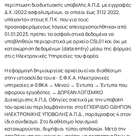
περίπτωση διαδικτυακής υποβολής Α.Π.Δ. με εγγραφές
Δ.Χ./2022 ασφαλισμένων, οι οποίοι έως 31.12.2022,
υπάγονταν στους Κ.Π.Κ. που για τους
προαναφερόμενους λόγους απενεργοποιήθηκαν από
01.01.2023, πρέπει τα ασφαλιστικά δεδομένα να
υποβληθούν περιοριστικά με αρχείο CSL01 και όχι με
καταχώρηση δεδομένων (data entry) μέσω της φόρμας
στις Ηλεκτρονικές Υπηρεσίες του φορέα.
Η εφαρμογή δημιουργίας αρχείου είναι διαθέσιμη
στην ιστοσελίδα του e - Ε.Φ.Κ.Α. Ηλεκτρονικές
υπηρεσίες e-ΕΦΚΑ → Μενού → Έντυπα → Έντυπα που
αφορούν εργοδότες → ΔΩΡΕΑΝ ΛΟΓΙΣΜΙΚΟ
Διαχείρισης Α.Π.Δ. Οδηγίες σχετικά με την υποβολή
του αρχείου περιλαμβάνονται στο ΕΓΧΕΙΡΙΔΙΟ ΟΔΗΓΙΩΝ
ΗΛΕΚΤΡΟΝΙΚΗΣ ΥΠΟΒΟΛΗΣ Α.Π.Δ., παράγραφος 4 στον
ίδιο σύνδεσμο. Στο διαθέσιμο λογισμικό
καταχωρούνται, διψήφιοι τύποι αποδοχών. Μετά την