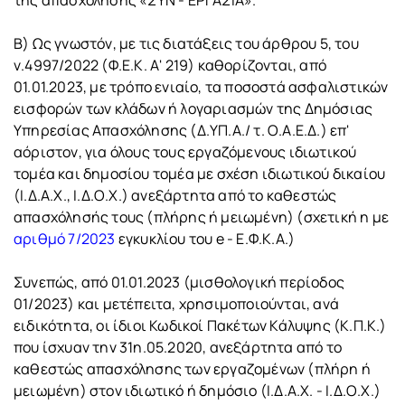
της απασχόλησης «ΣΥΝ - ΕΡΓΑΣΙΑ».
Β) Ως γνωστόν, με τις διατάξεις του άρθρου 5, του
ν.4997/2022 (Φ.Ε.Κ. Α' 219) καθορίζονται, από
01.01.2023, με τρόπο ενιαίο, τα ποσοστά ασφαλιστικών
εισφορών των κλάδων ή λογαριασμών της Δημόσιας
Υπηρεσίας Απασχόλησης (Δ.ΥΠ.Α./ τ. Ο.Α.Ε.Δ.) επ'
αόριστον, για όλους τους εργαζόμενους ιδιωτικού
τομέα και δημοσίου τομέα με σχέση ιδιωτικού δικαίου
(Ι.Δ.Α.Χ., Ι.Δ.Ο.Χ.) ανεξάρτητα από το καθεστώς
απασχόλησής τους (πλήρης ή μειωμένη) (σχετική η με
αριθμό 7/2023
εγκυκλίου του e - Ε.Φ.Κ.Α.)
Συνεπώς, από 01.01.2023 (μισθολογική περίοδος
01/2023) και μετέπειτα, χρησιμοποιούνται, ανά
ειδικότητα, οι ίδιοι Κωδικοί Πακέτων Κάλυψης (Κ.Π.Κ.)
που ίσχυαν την 31η.05.2020, ανεξάρτητα από το
καθεστώς απασχόλησης των εργαζομένων (πλήρη ή
μειωμένη) στον ιδιωτικό ή δημόσιο (Ι.Δ.Α.Χ. - Ι.Δ.Ο.Χ.)