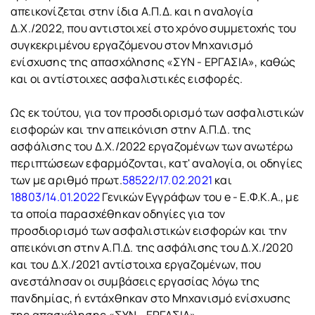
απεικονίζεται στην ίδια Α.Π.Δ. και η αναλογία
Δ.Χ./2022, που αντιστοιχεί στο χρόνο συμμετοχής του
συγκεκριμένου εργαζόμενου στον Μηχανισμό
ενίσχυσης της απασχόλησης «ΣΥΝ - ΕΡΓΑΣΙΑ», καθώς
και οι αντίστοιχες ασφαλιστικές εισφορές.
Ως εκ τούτου, για τον προσδιορισμό των ασφαλιστικών
εισφορών και την απεικόνιση στην Α.Π.Δ. της
ασφάλισης του Δ.Χ./2022 εργαζομένων των ανωτέρω
περιπτώσεων εφαρμόζονται, κατ' αναλογία, οι οδηγίες
των με αριθμό πρωτ.
58522/17.02.2021
και
18803/14.01.2022
Γενικών Εγγράφων του e - Ε.Φ.Κ.Α., με
τα οποία παρασχέθηκαν οδηγίες για τον
προσδιορισμό των ασφαλιστικών εισφορών και την
απεικόνιση στην Α.Π.Δ. της ασφάλισης του Δ.Χ./2020
και του Δ.Χ./2021 αντίστοιχα εργαζομένων, που
ανεστάλησαν οι συμβάσεις εργασίας λόγω της
πανδημίας, ή εντάχθηκαν στο Μηχανισμό ενίσχυσης