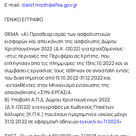
E-mail:
d.eisf.misth@efka.gov.gr
ΓΕΝΙΚΟ ΕΓΓΡΑΦΟ
ΘΕΜΑ: «Α) Προσδιορισμός των ασφαλιστικών
εισφορών και απεικόνιση της ασφάλισης Δώρου
Χριστουγέννων 2022 (Δ.Χ. /2022) για εργαζόμενους:
-στις περιοχές της Περιφέρειας Κρήτης, που
επλήγησαν από τις πλημμύρες της 15ης.10.2022 και οι
συμβάσεις εργασίας τους τέθηκαν σε αναστολή εντός
του διαστήματος από 15.10.2022-31.12.2022 και
-ενταχθέντες στον Μηχανισμό ενίσχυσης της
απασχόλησης «ΣΥΝ-ΕΡΓΑΣΙΑ.
Β) Υποβολή Α.Π.Δ. Δώρου Χριστουγέννων 2022
(Δ.Χ./2022) για εγγραφές με Κωδικούς Πακέτων
Κάλυψης (Κ.Π.Κ.) που έχουν ημερομηνία ισχύος μέχρι
31.12.2022 σε εφαρμογή οδηγιών
εγκυκλίου 7/2023
»