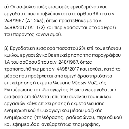
α) Οι ασφαλιστικές εισφορές εργαζομένου και
εργοδότη, που προβλέπονται στο άρθρο 3Α του α.ν.
248/1967 (Α΄ 243), όπως προστέθηκε με το ν.
4498/2017 (Α΄ 172) και περιγράφονται στο άρθρο 6
του παρόντος κανονισμού.
β) Εργοδοτική εισφορά ποσοστού 2% επί του ετήσιου
κύκλου εργασιών κάθε επιχείρησης της παραγράφου
1.Α του άρθρου 3 του α.ν. 248/1967, όπως
τροποποιήθηκε με το ν. 4498/2017 και ισχύει, κατά το
μέρος που προέρχεται από αμιγή δραστηριότητα
επιχείρησης ή εκμετάλλευσης Μέσων Μαζικής
Ενημέρωσης και Ψυχαγωγίας. Η ως άνω εργοδοτική
εισφορά επιβάλλεται επί του συνόλου του κύκλου
εργασιών κάθε επιχείρησης ή εκμετάλλευσης
ενημερωτικού ή ψυχαγωγικού μέσου μαζικής
ενημέρωσης (τηλεόρασης, ραδιοφώνου, περιοδικού
και εφημερίδας, ανεξαρτήτως της μορφής,