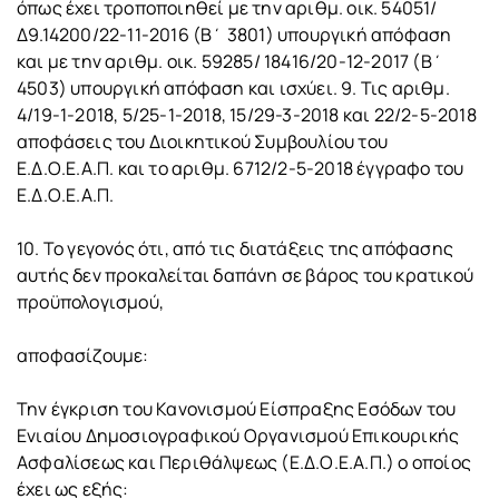
όπως έχει τροποποιηθεί με την αριθμ. οικ. 54051/
Δ9.14200/22-11-2016 (Β΄ 3801) υπουργική απόφαση
και με την αριθμ. οικ. 59285/ 18416/20-12-2017 (Β΄
4503) υπουργική απόφαση και ισχύει. 9. Τις αριθμ.
4/19-1-2018, 5/25-1-2018, 15/29-3-2018 και 22/2-5-2018
αποφάσεις του Διοικητικού Συμβουλίου του
Ε.Δ.Ο.Ε.Α.Π. και το αριθμ. 6712/2-5-2018 έγγραφο του
Ε.Δ.Ο.Ε.Α.Π.
10. Το γεγονός ότι, από τις διατάξεις της απόφασης
αυτής δεν προκαλείται δαπάνη σε βάρος του κρατικού
προϋπολογισμού,
αποφασίζουμε:
Την έγκριση του Κανονισμού Είσπραξης Εσόδων του
Ενιαίου Δημοσιογραφικού Οργανισμού Επικουρικής
Ασφαλίσεως και Περιθάλψεως (Ε.Δ.Ο.Ε.Α.Π.) ο οποίος
έχει ως εξής: