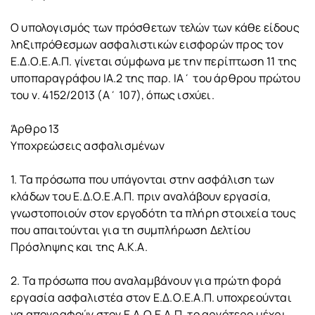
Ο υπολογισμός των πρόσθετων τελών των κάθε είδους
ληξιπρόθεσμων ασφαλιστικών εισφορών προς τον
Ε.Δ.Ο.Ε.Α.Π. γίνεται σύμφωνα με την περίπτωση 11 της
υποπαραγράφου ΙΑ.2 της παρ. ΙΑ΄ του άρθρου πρώτου
του ν. 4152/2013 (Α΄ 107), όπως ισχύει.
Άρθρο 13
Υποχρεώσεις ασφαλισμένων
1. Τα πρόσωπα που υπάγονται στην ασφάλιση των
κλάδων του Ε.Δ.Ο.Ε.Α.Π. πριν αναλάβουν εργασία,
γνωστοποιούν στον εργοδότη τα πλήρη στοιχεία τους
που απαιτούνται για τη συμπλήρωση Δελτίου
Πρόσληψης και της Α.Κ.Α.
2. Τα πρόσωπα που αναλαμβάνουν για πρώτη φορά
εργασία ασφαλιστέα στον Ε.Δ.Ο.Ε.Α.Π. υποχρεούνται
να απογραφούν στον Ε.Δ.Ο.Ε.Α.Π. το αργότερο μέχρι