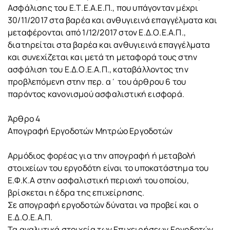
Ασφάλισης του Ε.Τ.Ε.Α.Ε.Π., που υπάγονταν μέχρι
30/11/2017 στα βαρέα και ανθυγιεινά επαγγέλματα και
μεταφέρονται από 1/12/2017 στον Ε.Δ.Ο.Ε.Α.Π.,
διατηρείται στα βαρέα και ανθυγιεινά επαγγέλματα
και συνεχίζεται και μετά τη μεταφορά τους στην
ασφάλιση του Ε.Δ.Ο.Ε.Α.Π., καταβάλλοντος την
προβλεπόμενη στην περ. α΄ του άρθρου 6 του
παρόντος κανονισμού ασφαλιστική εισφορά.
Άρθρο 4
Απογραφή Εργοδοτών Μητρώο Εργοδοτών
Αρμόδιος φορέας για την απογραφή ή μεταβολή
στοιχείων του εργοδότη είναι το υποκατάστημα του
Ε.Φ.Κ.Α στην ασφαλιστική περιοχή του οποίου,
βρίσκεται η έδρα της επιχείρησης.
Σε απογραφή εργοδοτών δύναται να προβεί και ο
Ε.Δ.Ο.Ε.Α.Π.
Τα αναλυτικά στοιχεία των Επιχειρήσεων Εργοδοτών