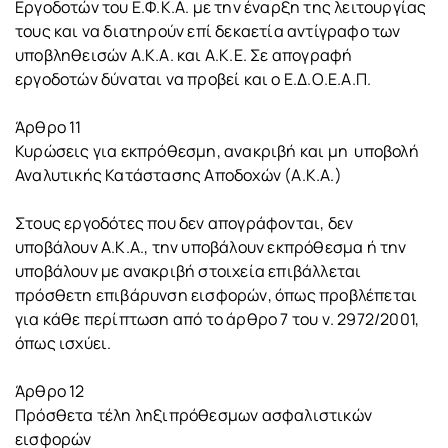
Εργοδοτών του Ε.Φ.Κ.Α. με την έναρξη της λειτουργίας
τους και να διατηρούν επί δεκαετία αντίγραφο των
υποβληθεισών Α.Κ.Α. και Α.Κ.Ε. Σε απογραφή
εργοδοτών δύναται να προβεί και ο Ε.Δ.Ο.Ε.Α.Π.
Άρθρο 11
Κυρώσεις για εκπρόθεσμη, ανακριβή και μη υποβολή
Αναλυτικής Κατάστασης Αποδοχών (Α.Κ.Α.)
Στους εργοδότες που δεν απογράφονται, δεν
υποβάλουν Α.Κ.Α., την υποβάλουν εκπρόθεσμα ή την
υποβάλουν με ανακριβή στοιχεία επιβάλλεται
πρόσθετη επιβάρυνση εισφορών, όπως προβλέπεται
για κάθε περίπτωση από το άρθρο 7 του ν. 2972/2001,
όπως ισχύει.
Άρθρο 12
Πρόσθετα τέλη ληξιπρόθεσμων ασφαλιστικών
εισφορών