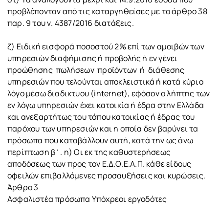
προβλέπονταν από τις καταργηθείσες με το άρθρο 38
παρ. 9 του ν. 4387/2016 διατάξεις.
ζ) Ειδική εισφορά ποσοστού 2% επί των αμοιβών των
υπηρεσιών διαφήμισης ή προβολής ή εν γένει
προώθησης πωλήσεων προϊόντων ή διάθεσης
υπηρεσιών που τελούνται αποκλειστικά ή κατά κύριο
λόγο μέσω διαδικτυου (internet), εφόσον ο λήπτης των
εν λόγω υπηρεσιών έχει κατοικία ή έδρα στην Ελλάδα
και ανεξαρτήτως του τόπου κατοικίας ή έδρας του
παρόχου των υπηρεσιών και η οποία δεν βαρύνει τα
πρόσωπα που καταβάλλουν αυτή, κατά την ως άνω
περίπτωση β΄. η) Οι εκ της καθυστερήσεως
αποδόσεως των προς τον Ε.Δ.Ο.Ε.Α.Π. κάθε είδους
οφειλών επιβαλλόμενες προσαυξήσεις και κυρώσεις.
Άρθρο 3
Ασφαλιστέα πρόσωπα Υπόχρεοι εργοδότες