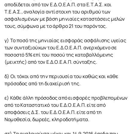
αποδίδεται από τον Ε.Δ.Ο.Ε.Α.Π. στα Ε.Τ.Α.Σ. και
Τ.Ε.Α.Σ., αναλογία αντίστοιχη του αριθμού των
ασφαλισμένων με βάση μηνιαίες καταστάσεις μελών
τους, σύμφωνα με το άρθρο 21 του παρόντος.
γ) Το ποσό της μηνιαίας εισφοράς ασφάλισης υγείας
των συνταξιούχων του Ε.Δ.Ο.Ε.Α.Π. ανερχόμενο σε
ποσοστό 5% επί του ποσού της καταβαλλόμενης
(μεικτής) από τον Ε.Δ.Ο.Ε.Α.Π. σύνταξης.
δ) Οι τόκοι από την περιουσία του καθώς και κάθε
πρόσοδος από τη διαχείρισή της.
ε) Κάθε άλλη πρόσοδος από εισφορές προβλεπομένων
από το Καταστατικό του Ε.Δ.Ο.Ε.Α.Π. είτε από
αποφάσεις Δ.Σ. του Ε.Δ.Ο.Ε.Α.Π. είτε από τη
Νομοθεσία, δωρεές, κληροδοτήματα.
στ) Τα αναλογούντα μέχρι και 14.9.2016 έσοδα που