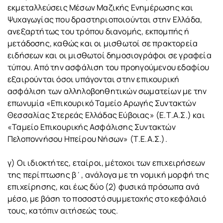
εκμεταλλεύσεις Μέσων Μαζικής Ενημέρωσης και
Ψυχαγωγίας που δραστηριοποιούνται στην Ελλάδα,
ανεξαρτήτως του τρόπου διανομής, εκπομπής ή
μετάδοσης, καθώς και οι μισθωτοί σε πρακτορεία
ειδήσεων και οι μισθωτοί δημοσιογράφοι σε γραφεία
τύπου. Από την ασφάλιση του προηγούμενου εδαφίου
εξαιρούνται όσοι υπάγονται στην επικουρική
ασφάλιση των αλληλοβοηθητικών σωματείων με την
επωνυμία «Επικουρικό Ταμείο Αρωγής Συντακτών
Θεσσαλίας Στερεάς Ελλάδας Εύβοιας» (Ε.Τ.Α.Σ.) και
«Ταμείο Επικουρικής Ασφάλισης Συντακτών
Πελοποννήσου Ηπείρου Νήσων» (Τ.Ε.Α.Σ.).
γ) Οι ιδιοκτήτες, εταίροι, μέτοχοι των επιχειρήσεων
της περίπτωσης β΄, ανάλογα με τη νομική μορφή της
επιχείρησης, και έως δύο (2) φυσικά πρόσωπα ανά
μέσο, με βάση το ποσοστό συμμετοχής στο κεφάλαιό
τους, κατόπιν αιτήσεώς τους.