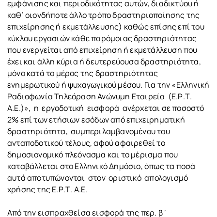
εμφάνισης και περιοδικότητας αυτών, διαδικτύου ή
καθ’ οιονδήποτε άλλο τρόπο δραστηριοποίησης της
επιχείρησης ή εκμετάλλευσης) καθώς επίσης επί του
κύκλου εργασιών κάθε παρόμοιας δραστηριότητας
που ενεργείται από επιχείρηση ή εκμετάλλευση που
έχει και άλλη κύρια ή δευτερεύουσα δραστηριότητα,
μόνο κατά το μέρος της δραστηριότητας
ενημερωτικού ή ψυχαγωγικού μέσου. Για την «Ελληνική
Ραδιοφωνία Τηλεόραση Ανώνυμη Εταιρεία (Ε.Ρ.Τ.
Α.Ε.)», η εργοδοτική εισφορά ανέρχεται σε ποσοστό
2% επί των ετήσιων εσόδων από επιχειρηματική
δραστηριότητα, συμπεριλαμβανομένου του
ανταποδοτικού τέλους, αφού αφαιρεθεί το
δημοσιονομικό πλεόνασμα και το μέρισμα που
καταβάλλεται στο Ελληνικό Δημόσιο, όπως τα ποσά
αυτά αποτυπώνονται στον οριστικό απολογισμό
χρήσης της Ε.Ρ.Τ. Α.Ε.
Από την εισπραχθείσα εισφορά της περ. β΄