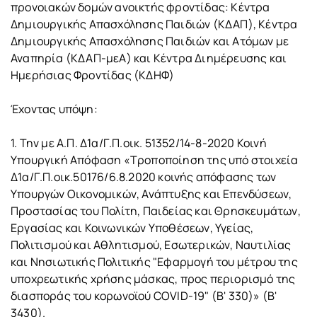
προνοιακών δομών ανοικτής φροντίδας: Κέντρα
Δημιουργικής Απασχόλησης Παιδιών (ΚΔΑΠ), Κέντρα
Δημιουργικής Απασχόλησης Παιδιών και Ατόμων με
Αναπηρία (ΚΔΑΠ-μεΑ) και Κέντρα Διημέρευσης και
Ημερήσιας Φροντίδας (ΚΔΗΦ)
Έχοντας υπόψη:
1. Την με Α.Π. Δ1α/Γ.Π.οικ. 51352/14-8-2020 Κοινή
Υπουργική Απόφαση «Τροποποίηση της υπό στοιχεία
Δ1α/Γ.Π.οικ.50176/6.8.2020 κοινής απόφασης των
Υπουργών Οικονομικών, Ανάπτυξης και Επενδύσεων,
Προστασίας του Πολίτη, Παιδείας και Θρησκευμάτων,
Εργασίας και Κοινωνικών Υποθέσεων, Υγείας,
Πολιτισμού και Αθλητισμού, Εσωτερικών, Ναυτιλίας
και Νησιωτικής Πολιτικής "Εφαρμογή του μέτρου της
υποχρεωτικής χρήσης μάσκας, προς περιορισμό της
διασποράς του κορωνοϊού COVID-19" (Β' 330)» (Β'
3430).