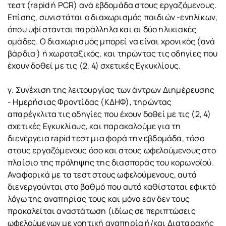
τεστ (rapid ή PCR) ανά εβδομάδα στους εργαζόμενους.
Επίσης, συνιστάται ο διαχωρισμός παιδιών -ενηλίκων,
όπου υφίστανται παράλληλα και οι δύο ηλικιακές
ομάδες. Ο διαχωρισμός μπορεί να είναι χρονικός (ανά
βάρδια ) ή χωροταξικός, και τηρώντας τις οδηγίες που
έχουν δοθεί με τις (2, 4) σχετικές Εγκυκλίους.
γ. Συνέχιση της λειτουργίας των άντρων Διημέρευσης
- Ημερήσιας Φροντίδας (ΚΔΗΦ), τηρώντας
απαρέγκλιτα τις οδηγίες που έχουν δοθεί με τις (2, 4)
σχετικές Εγκυκλίους, και παρακαλούμε για τη
διενέργεια rapid τεστ μια φορά την εβδομάδα, τόσο
στους εργαζόμενους όσο και στους ωφελούμενους στο
πλαίσιο της πρόληψης της διασποράς του κορωνοϊού.
Αναφορικά με τα τεστ στους ωφελούμενους, αυτά
διενεργούνται στο βαθμό που αυτό καθίσταται εφικτό
λόγω της αναπηρίας τους και μόνο εάν δεν τους
προκαλείται αναστάτωση (ιδίως σε περιπτώσεις
ωφελούμενων με νοητική αναπηρία ή/και Διαταραχής