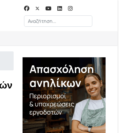
Αναζήτηση...
μών