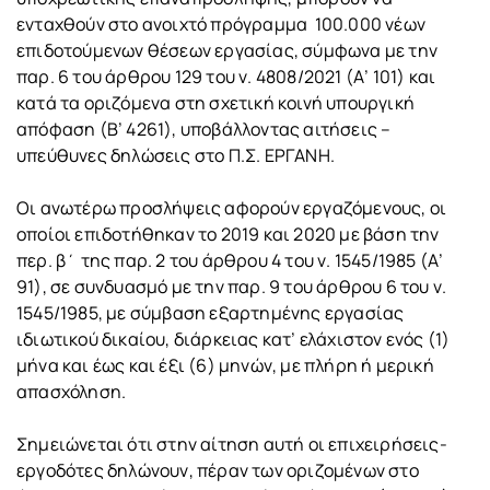
ενταχθούν στο ανοιχτό πρόγραμμα 100.000 νέων
επιδοτούμενων θέσεων εργασίας, σύμφωνα με την
παρ. 6 του άρθρου 129 του ν. 4808/2021 (Α’ 101) και
κατά τα οριζόμενα στη σχετική κοινή υπουργική
απόφαση (Β’ 4261), υποβάλλοντας αιτήσεις –
υπεύθυνες δηλώσεις στο Π.Σ. ΕΡΓΑΝΗ.
Οι ανωτέρω προσλήψεις αφορούν εργαζόμενους, οι
οποίοι επιδοτήθηκαν το 2019 και 2020 με βάση την
περ. β΄ της παρ. 2 του άρθρου 4 του ν. 1545/1985 (Α’
91), σε συνδυασμό με την παρ. 9 του άρθρου 6 του ν.
1545/1985, με σύμβαση εξαρτημένης εργασίας
ιδιωτικού δικαίου, διάρκειας κατ’ ελάχιστον ενός (1)
μήνα και έως και έξι (6) μηνών, με πλήρη ή μερική
απασχόληση.
Σημειώνεται ότι στην αίτηση αυτή οι επιχειρήσεις-
εργοδότες δηλώνουν, πέραν των οριζομένων στο