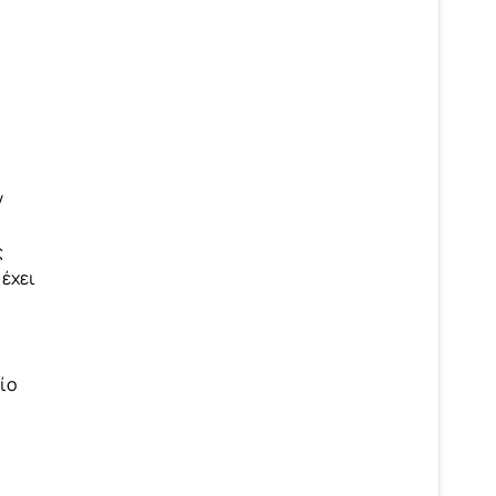
ν
ς
έχει
ίο