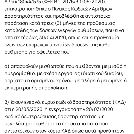
Δ'/οικ.18044/575 (ΦΕΚ Β΄, 2076/30-05-2020),
επικαιροποιήθηκε ο Πίνακας Κωδικών Αριθμών
Δραστηριότητας και προβλέφθηκε αντίστοιχα
παράταση κατά τρεις (3) μήνες της προθεσμίας
καταβολής των δόσεων ενεργών ρυθμίσεων, που είναι
απαιτητές έως 30/04/2020, όπως και η προθεσμία
όλων των επόμενων μηνιαίων δόσεων της κάθε
ρύθμισης για οφειλέτες που:
α) απασχολούν μισθωτούς που αμείβονται με μισθό ή
ημερομίσθιο, με σχέση εργασίας ιδιωτικού δικαίου,
αορίστου ή ορισμένου χρόνου, με πλήρη ή μειωμένη ή
εκ περιτροπής απασχόληση,
β) έχουν ενεργό, κύριο κωδικό δραστηριότητας (ΚΑΔ)
στις 20/03/2020, ή ενεργό κατά την 20/03/2020
κωδικό δευτερεύουσας δραστηριότητας, με
μεγαλύτερα ακαθάριστα έσοδα από αυτά που
αντιστοιχούν στον κύριο ΚΑΔ όπως αυτά προκύπτουν