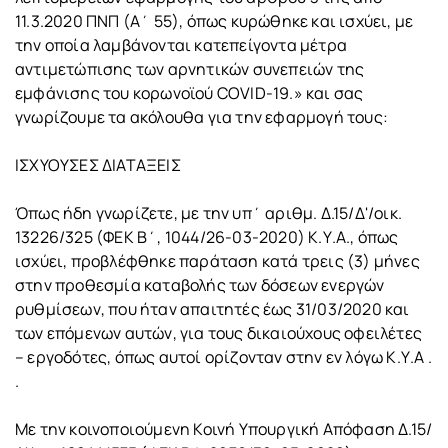
11.3.2020 ΠΝΠ (Α΄ 55), όπως κυρώθηκε και ισχύει, με
την οποία λαμβάνονται κατεπείγοντα μέτρα
αντιμετώπισης των αρνητικών συνεπειών της
εμφάνισης του κορωνοϊού COVID-19.» και σας
γνωρίζουμε τα ακόλουθα για την εφαρμογή τους:
ΙΣΧΥΟΥΣΕΣ ΔΙΑΤΑΞΕΙΣ
Όπως ήδη γνωρίζετε, με την υπ΄ αριθμ. Δ.15/Δ'/οικ.
13226/325 (ΦΕΚ Β΄, 1044/26-03-2020) Κ.Υ.Α., όπως
ισχύει, προβλέφθηκε παράταση κατά τρεις (3) μήνες
στην προθεσμία καταβολής των δόσεων ενεργών
ρυθμίσεων, που ήταν απαιτητές έως 31/03/2020 και
των επόμενων αυτών, για τους δικαιούχους οφειλέτες
– εργοδότες, όπως αυτοί ορίζονταν στην εν λόγω Κ.Υ.Α .
.
Με την κοινοποιούμενη Κοινή Υπουργική Απόφαση Δ.15/