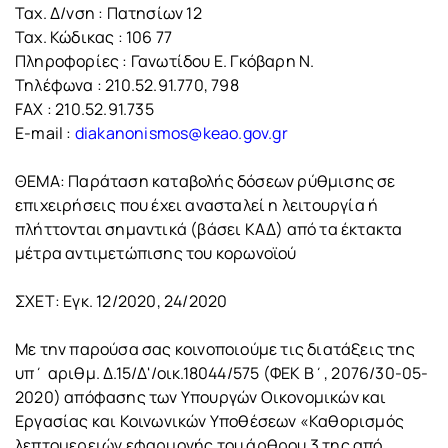
Ταχ. Δ/νση : Πατησίων 12
Ταχ. Κώδικας : 106 77
Πληροφορίες : Γανωτίδου Ε. Γκόβαρη Ν.
Τηλέφωνα : 210.52.91.770, 798
FAX : 210.52.91.735
Ε-mail :
diakanonismos@keao.gov.gr
ΘΕΜΑ: Παράταση καταβολής δόσεων ρύθμισης σε
επιχειρήσεις που έχει ανασταλεί η λειτουργία ή
πλήττονται σημαντικά (βάσει ΚΑΔ) από τα έκτακτα
μέτρα αντιμετώπισης του κορωνοϊού
ΣΧΕΤ: Εγκ. 12/2020, 24/2020
Με την παρούσα σας κοινοποιούμε τις διατάξεις της
υπ΄ αριθμ. Δ.15/Δ'/οικ.18044/575 (ΦΕΚ Β΄, 2076/30-05-
2020) απόφασης των Υπουργών Οικονομικών και
Εργασίας και Κοινωνικών Υποθέσεων «Καθορισμός
λεπτομερειών εφαρμογής του άρθρου 3 της από