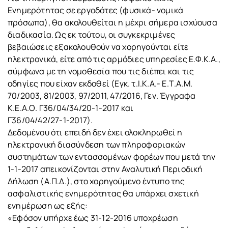
Ενημερότητας σε εργοδότες (φυσικά- νομικά
πρόσωπα), θα ακολουθείται η μέχρι σήμερα ισχύουσα
διαδικασία. Ως εκ τούτου, οι συγκεκριμένες
βεβαιώσεις εξακολουθούν να χορηγούνται είτε
ηλεκτρονικά, είτε από τις αρμόδιες υπηρεσίες Ε.Φ.Κ.Α.,
σύμφωνα με τη νομοθεσία που τις διέπει και τις
οδηγίες που είχαν εκδοθεί (Εγκ. τ.Ι.Κ.Α.- Ε.Τ.Α.Μ.
70/2003, 81/2003, 97/2011, 47/2016, Γεν. Έγγραφα
Κ.Ε.Α.Ο. Γ36/04/34/20-1-2017 και
Γ36/04/42/27-1-2017).
Δεδομένου ότι επειδή δεν έχει ολοκληρωθεί η
ηλεκτρονική διασύνδεση των πληροφοριακών
συστημάτων των εντασσομένων φορέων που μετά την
1-1-2017 απεικονίζονται στην Αναλυτική Περιοδική
Δήλωση (Α.Π.Δ.), στο χορηγούμενο έντυπο της
ασφαλιστικής ενημερότητας θα υπάρχει σχετική
ενημέρωση ως εξής:
«Εφόσον υπήρχε έως 31-12-2016 υποχρέωση