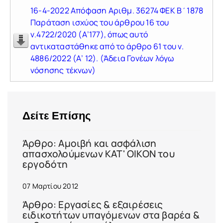
16-4-2022 Απόφαση Αριθμ. 36274 ΦΕΚ Β΄1878
Παράταση ισχύος του άρθρου 16 του
ν.4722/2020 (Α’177), όπως αυτό
αντικαταστάθηκε από το άρθρο 61 του ν.
4886/2022 (Α’ 12). (Άδεια Γονέων λόγω
νόσησης τέκνων)
Δείτε Επίσης
Άρθρο: Αμοιβή και ασφάλιση
απασχολούμενων ΚΑΤ' ΟΙΚΟΝ του
εργοδότη
07 Μαρτίου 2012
Άρθρο: Εργασίες & εξαιρέσεις
ειδικοτήτων υπαγόμενων στα βαρέα &