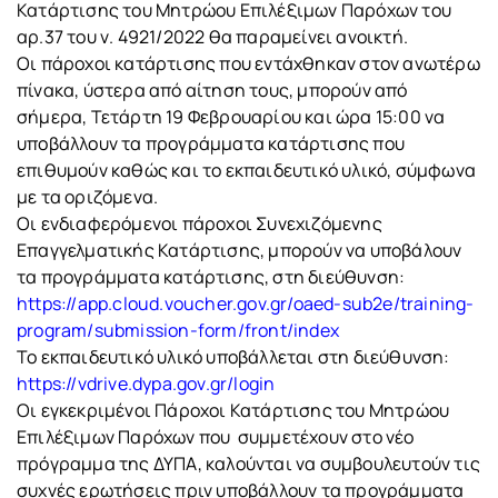
Κατάρτισης του Μητρώου Επιλέξιμων Παρόχων του
αρ.37 του ν. 4921/2022 θα παραμείνει ανοικτή.
Οι πάροχοι κατάρτισης που εντάχθηκαν στον ανωτέρω
πίνακα, ύστερα από αίτηση τους, μπορούν από
σήμερα, Τετάρτη 19 Φεβρουαρίου και ώρα 15:00 να
υποβάλλουν τα προγράμματα κατάρτισης που
επιθυμούν καθώς και το εκπαιδευτικό υλικό, σύμφωνα
με τα οριζόμενα.
Οι ενδιαφερόμενοι πάροχοι Συνεχιζόμενης
Επαγγελματικής Κατάρτισης, μπορούν να υποβάλουν
τα προγράμματα κατάρτισης, στη διεύθυνση:
https://app.cloud.voucher.gov.gr/oaed-sub2e/training-
program/submission-form/front/index
Το εκπαιδευτικό υλικό υποβάλλεται στη διεύθυνση:
https://vdrive.dypa.gov.gr/login
Οι εγκεκριμένοι Πάροχοι Κατάρτισης του Μητρώου
Επιλέξιμων Παρόχων που συμμετέχουν στο νέο
πρόγραμμα της ΔΥΠΑ, καλούνται να συμβουλευτούν τις
συχνές ερωτήσεις πριν υποβάλλουν τα προγράμματα