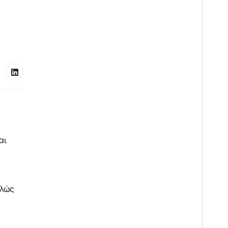
αι
ελώς