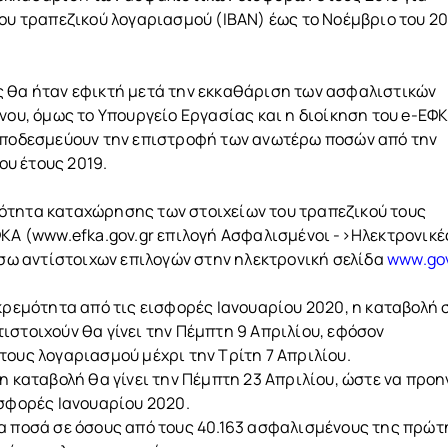
του τραπεζικού λογαριασμού (IBAN) έως το Νοέμβριο του 20
ς θα ήταν εφικτή μετά την εκκαθάριση των ασφαλιστικών
νου, όμως το Υπουργείο Εργασίας και η διοίκηση του e-ΕΦ
 αποδεσμεύουν την επιστροφή των ανωτέρω ποσών από την
υ έτους 2019.
ότητα καταχώρησης των στοιχείων του τραπεζικού τους
ΦΚΑ (www.efka.gov.gr επιλογή Ασφαλισμένοι ->Ηλεκτρονικέ
έσω αντίστοιχων επιλογών στην ηλεκτρονική σελίδα
www.gov
κκρεμότητα από τις εισφορές Ιανουαρίου 2020, η καταβολή 
ιστοιχούν θα γίνει την Πέμπτη 9 Απριλίου, εφόσον
τους λογαριασμού μέχρι την Τρίτη 7 Απριλίου.
η καταβολή θα γίνει την Πέμπτη 23 Απριλίου, ώστε να προ
ισφορές Ιανουαρίου 2020.
α ποσά σε όσους από τους 40.163 ασφαλισμένους της πρώτ