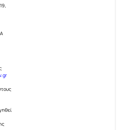
19,
ΚΑ
ς
.gr
στους
ηγηθεί
ης