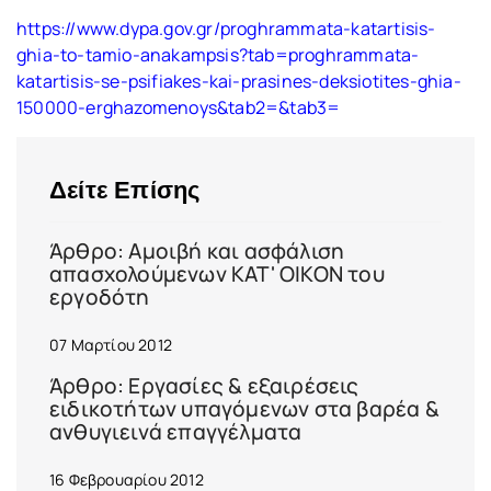
https://www.dypa.gov.gr/proghrammata-katartisis-
ghia-to-tamio-anakampsis?tab=proghrammata-
katartisis-se-psifiakes-kai-prasines-deksiotites-ghia-
150000-erghazomenoys&tab2=&tab3=
Δείτε Επίσης
Άρθρο: Αμοιβή και ασφάλιση
απασχολούμενων ΚΑΤ' ΟΙΚΟΝ του
εργοδότη
07 Μαρτίου 2012
Άρθρο: Εργασίες & εξαιρέσεις
ειδικοτήτων υπαγόμενων στα βαρέα &
ανθυγιεινά επαγγέλματα
16 Φεβρουαρίου 2012