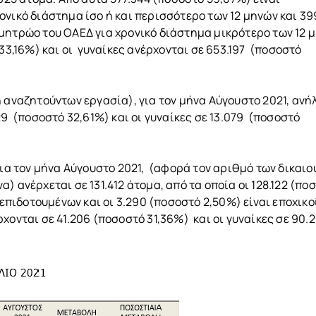
νικό διάστημα ίσο ή και περισσότερο των 12 μηνών και 39
μητρώο του ΟΑΕΔ για χρονικό διάστημα μικρότερο των 12 
33,16%) και οι γυναίκες ανέρχονται σε 653.197 (ποσοστό
 αναζητούντων εργασία), για τον μήνα Αύγουστο 2021, ανή
29 (ποσοστό 32,61%) και οι γυναίκες σε 13.079 (ποσοστό
για τον μήνα Αύγουστο 2021, (αφορά τον αριθμό των δικαι
) ανέρχεται σε 131.412 άτομα, από τα οποία οι 128.122 (πο
 επιδοτουμένων και οι 3.290 (ποσοστό 2,50%) είναι εποχικο
χονται σε 41.206 (ποσοστό 31,36%) και οι γυναίκες σε 90.