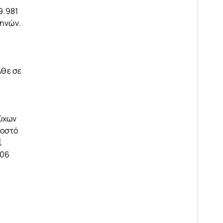
9.981
μηνών.
λθε σε
ούχων
σοστό
ί
206