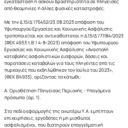
εγκατάσταση ή ασκούν δραστηριότητα σε πληγείσες
από θεομηνίες ή άλλες φυσικές καταστροφές.
Με την Δ.15/Δ’/75452/23.08.2023 απόφαση του
Υφυπουργού Εργασίας και Κοινωνικής Ασφάλισης
τροποποιείται και αντικαθίσταται η Δ.15/Δ’/71184/2023
(ΦΕΚ 4933 τ.Β’/ 4-8-2023) απόφαση του Υφυπουργού
Εργασίας και Κοινωνικής Ασφάλισης «Αναστολή
καταβολής ασφαλιστικών εισφορών, δόσεις και
παρατάσεις καταβολών για τους πληγέντες από τις
πυρκαγιές που εκδηλώθηκαν τον Ιούλιο του 2023»,
(ΦΕΚ Β'4933), ορίζοντας τα κάτωθι:
Α. Οριοθέτηση Πληγείσας Περιοχής - Υπαγόμενα
πρόσωπα (άρ. 1).
Στο πεδίο εφαρμογής της ανωτέρω Υ.Α. εμπίπτουν
επιχειρήσεις, εργοδότες ή μη μισθωτοί
ασφαλισμένοι, που διατηρούν επαγγελματική