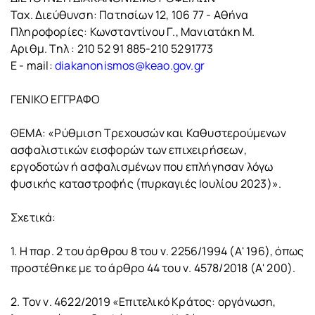
Ταχ. Διεύθυνση: Πατησίων 12, 106 77 - Αθήνα
Πληροφορίες: Κωνσταντίνου Γ., Μανιατάκη Μ.
Αριθμ. Τηλ : 210 52 91 885-210 5291773
E - mail:
diakanonismos@keao.gov.gr
ΓΕΝΙΚΟ ΕΓΓΡΑΦΟ
ΘΕΜΑ: «Ρύθμιση Τρεχουσών και Καθυστερούμενων
ασφαλιστικών εισφορών των επιχειρήσεων,
εργοδοτών ή ασφαλισμένων που επλήγησαν λόγω
φυσικής καταστροφής (πυρκαγιές Ιουλίου 2023)».
Σχετικά:
1. Η παρ. 2 του άρθρου 8 του ν. 2256/1994 (Α' 196), όπως
προστέθηκε με το άρθρο 44 του ν. 4578/2018 (Α' 200).
2. Τον ν. 4622/2019 «Επιτελικό Κράτος: οργάνωση,