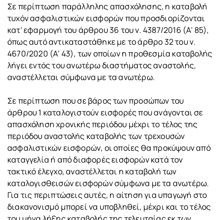
Σε περίπτωση παράλληλης απασχόλησης, η καταβολή
τυχόν ασφαλιστικών εισφορών που προσδιορίζονται
κατ' εφαρμογή του άρθρου 36 του ν. 4387/2016 (Α' 85),
όπως αυτό αντικαταστάθηκε με το άρθρο 32 του ν.
4670/2020 (Α' 43), των οποίων η προθεσμία καταβολής
λήγει εντός του ανωτέρω διαστήματος αναστολής,
αναστέλλεται σύμφωνα με τα ανωτέρω.
Σε περίπτωση που σε βάρος των προσώπων του
άρθρου 1 καταλογιστούν εισφορές που ανάγονται σε
απασχόληση χρονικής περιόδου μέχρι το τέλος της
περιόδου αναστολής καταβολής των τρεχουσών
ασφαλιστικών εισφορών, οι οποίες θα προκύψουν από
καταγγελία ή από διαφορές εισφορών κατά τον
τακτικό έλεγχο, αναστέλλεται η καταβολή των
καταλογισθεισών εισφορών σύμφωνα με τα ανωτέρω.
Για τις περιπτώσεις αυτές, η αίτηση για υπαγωγή στο
διακανονισμό μπορεί να υποβληθεί, μέχρι και το τέλος
του μήνα λήξης καταβολής της τελευταίας εκ των