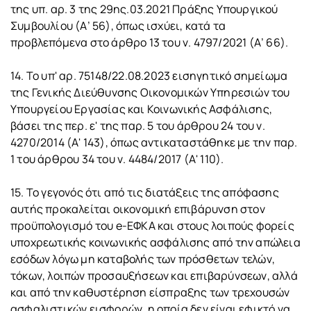
της υπ. αρ. 3 της 29ης.03.2021 Πράξης Υπουργικού
Συμβουλίου (Α’ 56), όπως ισχύει, κατά τα
προβλεπόμενα στο άρθρο 13 του ν. 4797/2021 (Α’ 66).
14. Το υπ' αρ. 75148/22.08.2023 εισηγητικό σημείωμα
της Γενικής Διεύθυνσης Οικονομικών Υπηρεσιών του
Υπουργείου Εργασίας και Κοινωνικής Ασφάλισης,
βάσει της περ. ε' της παρ. 5 του άρθρου 24 του ν.
4270/2014 (Α' 143), όπως αντικαταστάθηκε με την παρ.
1 του άρθρου 34 του ν. 4484/2017 (Α' 110).
15. Το γεγονός ότι από τις διατάξεις της απόφασης
αυτής προκαλείται οικονομική επιβάρυνση στον
προϋπολογισμό του e-ΕΦΚΑ και στους λοιπούς φορείς
υποχρεωτικής κοινωνικής ασφάλισης από την απώλεια
εσόδων λόγω μη καταβολής των πρόσθετων τελών,
τόκων, λοιπών προσαυξήσεων και επιβαρύνσεων, αλλά
και από την καθυστέρηση είσπραξης των τρεχουσών
ασφαλιστικών εισφορών, η οποία δεν είναι εφικτό να