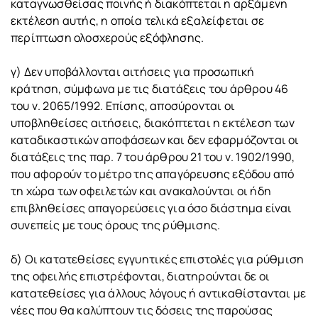
καταγνωσθείσας ποινής ή διακόπτεται η αρξάμενη
εκτέλεση αυτής, η οποία τελικά εξαλείφεται σε
περίπτωση ολοσχερούς εξόφλησης.
γ) Δεν υποβάλλονται αιτήσεις για προσωπική
κράτηση, σύμφωνα με τις διατάξεις του άρθρου 46
του ν. 2065/1992. Επίσης, αποσύρονται οι
υποβληθείσες αιτήσεις, διακόπτεται η εκτέλεση των
καταδικαστικών αποφάσεων και δεν εφαρμόζονται οι
διατάξεις της παρ. 7 του άρθρου 21 του ν. 1902/1990,
που αφορούν το μέτρο της απαγόρευσης εξόδου από
τη χώρα των οφειλετών και ανακαλούνται οι ήδη
επιβληθείσες απαγορεύσεις για όσο διάστημα είναι
συνεπείς με τους όρους της ρύθμισης.
δ) Οι κατατεθείσες εγγυητικές επιστολές για ρύθμιση
της οφειλής επιστρέφονται, διατηρούνται δε οι
κατατεθείσες για άλλους λόγους ή αντικαθίστανται με
νέες που θα καλύπτουν τις δόσεις της παρούσας