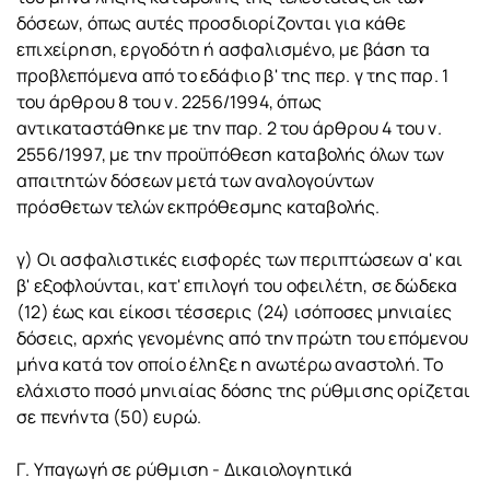
δόσεων, όπως αυτές προσδιορίζονται για κάθε
επιχείρηση, εργοδότη ή ασφαλισμένο, με βάση τα
προβλεπόμενα από το εδάφιο β' της περ. γ της παρ. 1
του άρθρου 8 του ν. 2256/1994, όπως
αντικαταστάθηκε με την παρ. 2 του άρθρου 4 του ν.
2556/1997, με την προϋπόθεση καταβολής όλων των
απαιτητών δόσεων μετά των αναλογούντων
πρόσθετων τελών εκπρόθεσμης καταβολής.
γ) Οι ασφαλιστικές εισφορές των περιπτώσεων α' και
β' εξοφλούνται, κατ' επιλογή του οφειλέτη, σε δώδεκα
(12) έως και είκοσι τέσσερις (24) ισόποσες μηνιαίες
δόσεις, αρχής γενομένης από την πρώτη του επόμενου
μήνα κατά τον οποίο έληξε η ανωτέρω αναστολή. Το
ελάχιστο ποσό μηνιαίας δόσης της ρύθμισης ορίζεται
σε πενήντα (50) ευρώ.
Γ. Υπαγωγή σε ρύθμιση - Δικαιολογητικά