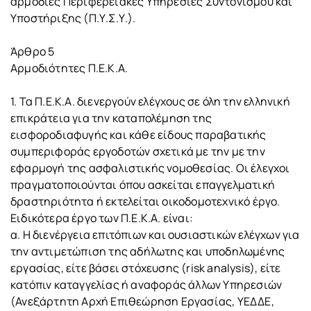
αρμόδιες Περιφερειακές Υπηρεσίες Συντονισμού και
Υποστήριξης (Π.Υ.Σ.Υ.).
Άρθρο 5
Αρμοδιότητες Π.Ε.Κ.A.
1. Τα Π.Ε.Κ.Α. διενεργούν ελέγχους σε όλη την ελληνική
επικράτεια για την καταπολέμηση της
εισφοροδιαφυγής και κάθε είδους παραβατικής
συμπεριφοράς εργοδοτών σχετικά με την με την
εφαρμογή της ασφαλιστικής νομοθεσίας. Οι έλεγχοι
πραγματοποιούνται όπου ασκείται επαγγελματική
δραστηριότητα ή εκτελείται οικοδομοτεχνικό έργο.
Ειδικότερα έργο των Π.Ε.Κ.Α. είναι:
α. Η διενέργεια επιτόπιων και ουσιαστικών ελέγχων για
την αντιμετώπιση της αδήλωτης και υποδηλωμένης
εργασίας, είτε βάσει στόχευσης (risk analysis), είτε
κατόπιν καταγγελίας ή αναφοράς άλλων Υπηρεσιών
(Ανεξάρτητη Αρχή Επιθεώρηση Εργασίας, ΥΕΔΔΕ,