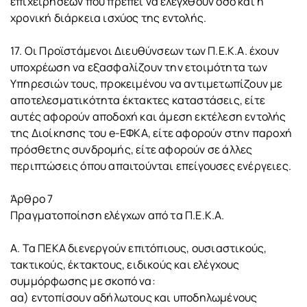
επιχειρήσεων που πρέπει να ελεγχθούν όσο και η
χρονική διάρκεια ισχύος της εντολής.
17. Οι Προϊστάμενοι Διευθύνσεων των Π.Ε.Κ.Α. έχουν
υποχρέωση να εξασφαλίζουν την ετοιμότητα των
Υπηρεσιών τους, προκειμένου να αντιμετωπίζουν με
αποτελεσματικότητα έκτακτες καταστάσεις, είτε
αυτές αφορούν αποδοχή και άμεση εκτέλεση εντολής
της Διοίκησης του e-ΕΦΚΑ, είτε αφορούν στην παροχή
πρόσθετης συνδρομής, είτε αφορούν σε άλλες
περιπτώσεις όπου απαιτούνται επείγουσες ενέργειες.
Άρθρο 7
Πραγματοποίηση ελέγχων από τα Π.Ε.Κ.Α.
Α. Τα ΠΕΚΑ διενεργούν επιτόπιους, ουσιαστικούς,
τακτικούς, έκτακτους, ειδικούς και ελέγχους
συμμόρφωσης με σκοπό να:
αα) εντοπίσουν αδήλωτους και υποδηλωμένους