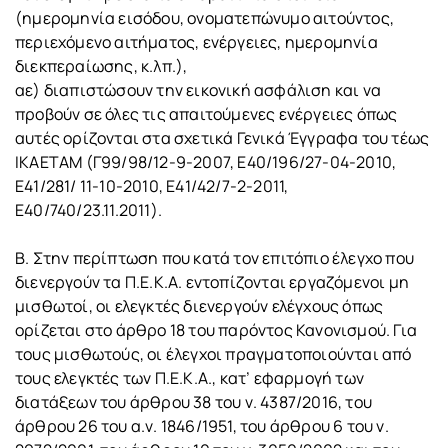
(ημερομηνία εισόδου, ονοματεπώνυμο αιτούντος,
περιεχόμενο αιτήματος, ενέργειες, ημερομηνία
διεκπεραίωσης, κ.λπ.),
αε) διαπιστώσουν την εικονική ασφάλιση και να
προβούν σε όλες τις απαιτούμενες ενέργειες όπως
αυτές ορίζονται στα σχετικά Γενικά Έγγραφα του τέως
ΙΚΑΕΤΑΜ (Γ99/98/12-9-2007, Ε40/196/27-04-2010,
Ε41/281/ 11-10-2010, Ε41/42/7-2-2011,
Ε40/740/23.11.2011).
Β. Στην περίπτωση που κατά τον επιτόπιο έλεγχο που
διενεργούν τα Π.Ε.Κ.Α. εντοπίζονται εργαζόμενοι μη
μισθωτοί, οι ελεγκτές διενεργούν ελέγχους όπως
ορίζεται στο άρθρο 18 του παρόντος Κανονισμού. Για
τους μισθωτούς, οι έλεγχοι πραγματοποιούνται από
τους ελεγκτές των Π.Ε.Κ.Α., κατ’ εφαρμογή των
διατάξεων του άρθρου 38 του ν. 4387/2016, του
άρθρου 26 του α.ν. 1846/1951, του άρθρου 6 του ν.