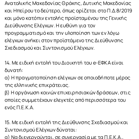
Ανατολικής Μακεδονίας Θράκης, Δυτικής Μακεδονίας
και Ηπείρου το δεύτερο, όπως ορίζεται στο Π.Δ.8/2019
και μόνο κατόπιν εντολής προϊσταμένου της Γενικής
Διεύθυνσης Ελέγχων. Η ευθύνη για τον
προγραμματισμό και την υλοποίηση των εν λόγω
ελέγχων ανήκει στον προϊστάμενο της Διεύθυνσης
Σχεδιασμού και Συντονισμού Ελέγχων.
14. Με ειδική εντολή του Διοικητή του e-ΕΦΚΑ είναι
δυνατή:
α) Η πραγματοποίηση ελέγχων σε οποιοδήποτε μέρος
της ελληνικής επικράτειας.
β) Η οργάνωση κοινών επιχειρησιακών δράσεων, στις
οποίες συμμετέχουν ελεγκτές από περισσότερα του
ενός Π.Ε.Κ.Α.
15. Με ειδική εντολή της Διεύθυνσης Σχεδιασμού και
Συντονισμού Ελέγχων δύναται:
α) Να διενεργούνται, σε συνεργασία με τα Π.Ε.Κ.Α.,