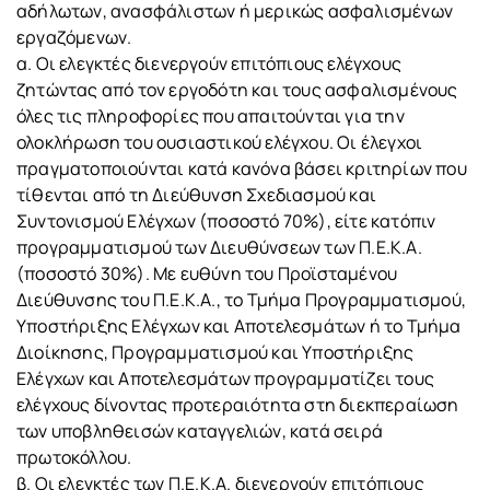
αδήλωτων, ανασφάλιστων ή μερικώς ασφαλισμένων
εργαζόμενων.
α. Οι ελεγκτές διενεργούν επιτόπιους ελέγχους
ζητώντας από τον εργοδότη και τους ασφαλισμένους
όλες τις πληροφορίες που απαιτούνται για την
ολοκλήρωση του ουσιαστικού ελέγχου. Οι έλεγχοι
πραγματοποιούνται κατά κανόνα βάσει κριτηρίων που
τίθενται από τη Διεύθυνση Σχεδιασμού και
Συντονισμού Ελέγχων (ποσοστό 70%), είτε κατόπιν
προγραμματισμού των Διευθύνσεων των Π.Ε.Κ.Α.
(ποσοστό 30%). Με ευθύνη του Προϊσταμένου
Διεύθυνσης του Π.Ε.Κ.Α., το Τμήμα Προγραμματισμού,
Υποστήριξης Ελέγχων και Αποτελεσμάτων ή το Τμήμα
Διοίκησης, Προγραμματισμού και Υποστήριξης
Ελέγχων και Αποτελεσμάτων προγραμματίζει τους
ελέγχους δίνοντας προτεραιότητα στη διεκπεραίωση
των υποβληθεισών καταγγελιών, κατά σειρά
πρωτοκόλλου.
β. Οι ελεγκτές των Π.Ε.Κ.Α. διενεργούν επιτόπιους