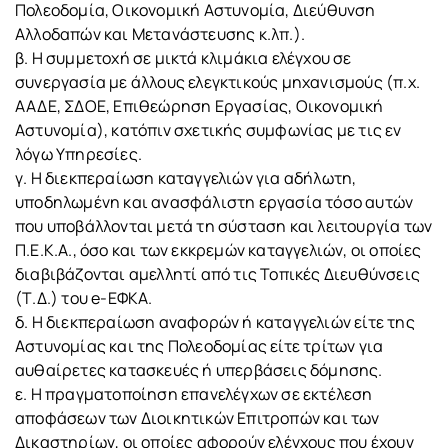
Πολεοδομία, Οικονομική Αστυνομία, Διεύθυνση
Αλλοδαπών και Μετανάστευσης κ.λπ.).
β. Η συμμετοχή σε μικτά κλιμάκια ελέγχου σε
συνεργασία με άλλους ελεγκτικούς μηχανισμούς (π.χ.
ΑΑΔΕ, ΣΔΟΕ, Επιθεώρηση Εργασίας, Οικονομική
Αστυνομία), κατόπιν σχετικής συμφωνίας με τις εν
λόγω Υπηρεσίες.
γ. Η διεκπεραίωση καταγγελιών για αδήλωτη,
υποδηλωμένη και ανασφάλιστη εργασία τόσο αυτών
που υποβάλλονται μετά τη σύσταση και λειτουργία των
Π.Ε.Κ.Α., όσο και των εκκρεμών καταγγελιών, οι οποίες
διαβιβάζονται αμελλητί από τις Τοπικές Διευθύνσεις
(Τ.Δ.) του e-ΕΦΚΑ.
δ. Η διεκπεραίωση αναφορών ή καταγγελιών είτε της
Αστυνομίας και της Πολεοδομίας είτε τρίτων για
αυθαίρετες κατασκευές ή υπερβάσεις δόμησης.
ε. Η πραγματοποίηση επανελέγχων σε εκτέλεση
αποφάσεων των Διοικητικών Επιτροπών και των
Δικαστηρίων, οι οποίες αφορούν ελέγχους που έχουν