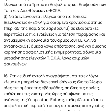
έλεγχοι από τα Τμήματα Ασφάλισης και Εισφορών των
Τοπικών Διευθύνσεων e-ΕΦΚΑ.
β) Να διενεργούνται έλεγχοι από τις Τοπικές
Διευθύνσεις e-ΕΦΚΑ για ορισμένο χρονικό διάστημα
(περ. αδ’ της παρ. 2 του άρθρου 13) σε εξαιρετικές
περιπτώσεις π.χ. ενδείξεις για τέλεση παράβασης και
αντικειμενική αδυναμία του αρμοδίου Π.Ε.Κ.Α. να
ανταποκριθεί άμεσα λόγω απόστασης, ανάγκη άμεσης
χορήγησης ασφαλιστικής ενημερότητας, αδυναμία
μετακίνησης ελεγκτών Π.Ε.Κ.Α. λόγω καιρικών
φαινομένων.
16. Στην ειδική εντολή αναγράφεται ότι το εν λόγω
κλιμάκιο μπορεί να διενεργεί ελέγχους όλο το 24ωρο,
όλες τις ημέρες της εβδομάδας, σε όλες τις αργίες,
καθώς και τις νυχτερινές ώρες σύμφωνα με τις
ανάγκες της Υπηρεσίας. Επίσης, καθορίζεται τόσο η
ασφαλιστική περιοχή ή οι συγκεκριμένες κατηγορίες