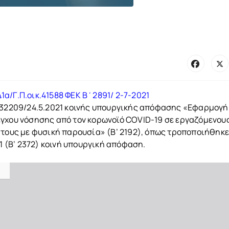
1α/Γ.Π.οικ.41588 ΦΕΚ Β΄2891/ 2-7-2021
κ.32209/24.5.2021 κοινής υπουργικής απόφασης «Εφαρμογή
έγχου νόσησης από τον κορωνοϊό COVID-19 σε εργαζόμενου
 τους με φυσική παρουσία» (Β’ 2192), όπως τροποποιήθηκε
21 (Β’ 2372) κοινή υπουργική απόφαση.