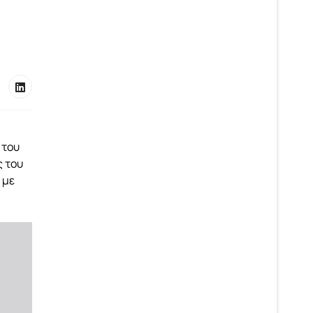
 του
ς του
 με