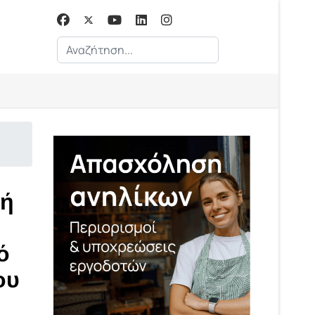
Αναζήτηση...
κή
ό
ου