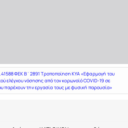
κ.41588 ΦΕΚ Β΄2891 Τροποποίηση ΚΥΑ «Εφαρμογή του
ού ελέγχου νόσησης από τον κορωνοϊό COVID-19 σε
ου παρέχουν την εργασία τους με φυσική παρουσία»