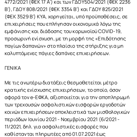
4772/2021 (ΦΕΚ 17 Α') και των ΓΔΟΥ504/2021 (ΦΕΚ 2236
Β'), ΓΔΟΥ 808/2021 (ΦΕΚ 3354 Β') και ΓΔΟΥ 825/2021
(ΦΕΚ 3529 Β') ΚΥΑ, χορηγείται, υπό προϋποθέσεις, σε
επιχειρήσεις που επλήγησαν οικονομικά λόγω της
εμφάνισης και διάδοσης του κορωνοϊού COVID-19,
προσωρινή ενίσχυση, με τη μορφή της «Επιδότησης
παγίων δαπανών» στο πλαίσιο της στήριξης για μη
καλυπτόμενες πάγιες δαπάνες επιχειρήσεων.
ΓΕΝΙΚΑ
Με τις ανωτέρω διατάξεις θεσμοθετείται μέτρο
κρατικής ενίσχυσης επιχειρήσεων, το οποίο, όσον
αφορά τον e-ΕΦΚΑ, αξιοποιείται για την αποπληρωμή
των τρεχουσών ασφαλιστικών εισφορών εργοδοτών
κοινών επιχειρήσεων αποκλειστικά των μισθολογικών
περιόδων Ιουνίου 2021 - Νοεμβρίου 2021 (6/2021 -
11/2021, δηλ. για ασφαλιστικές εισφορές που
καθίστανται πληρωτέες από 01.07.2021 έως