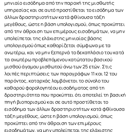
μηνιαίο εισόδημα από την παροχή της μισθωτής
υπηρεσίας και σε αυτό προστίθεται το εισόδημα των
άλλων δραστηριοτήτων κατά φθίνουσα τάξη
μεγέθους, ώστε η βάση υπολογισμού, όπως προκύπτει
από την άθροιση των επιμέρους εισοδημάτων, να μην
υπολείπεται της ελάχιστης μηνιαίας βάσης
υπολογισμού όπως καθορίζεται σύμφωνα με τα
ανωτέρω, και να μην ξεπερνά το δεκαπλάσιο του κατά
τα ανωτέρω προβλεπόμενου κατώτατου βασικού
μισθού άγαμου μισθωτού άνω των 25 ετών. Στις
λοιπές περιπτώσεις των παραγράφων 11 και 12 του
παρόντος, καταρχάς λαμβάνεται το σύνολο του
καθαρού φορολογητέου εισοδήματος από τη
δραστηριότητα που προκύπτει ότι αποτελεί τη βασική
πηγή βιοπορισμού και σε αυτό προστίθεται το
εισόδημα των άλλων δραστηριοτήτων κατά φθίνουσα
τάξη μεγέθους, ώστε η βάση υπολογισμού, όπως
προκύπτει από την άθροιση των επιμέρους
εισοδημάτων, να μην υπολείπεται της ελάχιστης