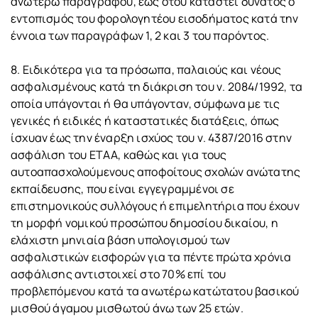
ανωτέρω παραγράφου, έως ότου καταστεί δυνατός ο
εντοπισμός του φορολογητέου εισοδήματος κατά την
έννοια των παραγράφων 1, 2 και 3 του παρόντος.
8. Ειδικότερα για τα πρόσωπα, παλαιούς και νέους
ασφαλισμένους κατά τη διάκριση του ν. 2084/1992, τα
οποία υπάγονται ή θα υπάγονταν, σύμφωνα με τις
γενικές ή ειδικές ή καταστατικές διατάξεις, όπως
ίσχυαν έως την έναρξη ισχύος του ν. 4387/2016 στην
ασφάλιση του ΕΤΑΑ, καθώς και για τους
αυτοαπασχολούμενους αποφοίτους σχολών ανώτατης
εκπαίδευσης, που είναι εγγεγραμμένοι σε
επιστημονικούς συλλόγους ή επιμελητήρια που έχουν
τη μορφή νομικού προσώπου δημοσίου δικαίου, η
ελάχιστη μηνιαία βάση υπολογισμού των
ασφαλιστικών εισφορών για τα πέντε πρώτα χρόνια
ασφάλισης αντιστοιχεί στο 70% επί του
προβλεπόμενου κατά τα ανωτέρω κατώτατου βασικού
μισθού άγαμου μισθωτού άνω των 25 ετών.