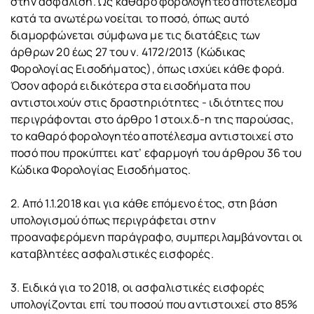
στην ασφάλιση. Ως καθαρό φορολογητέο αποτέλεσμα
κατά τα ανωτέρω νοείται το ποσό, όπως αυτό
διαμορφώνεται σύμφωνα με τις διατάξεις των
άρθρων 20 έως 27 του ν. 4172/2013 (Κώδικας
Φορολογίας Εισοδήματος), όπως ισχύει κάθε φορά.
Όσον αφορά ειδικότερα στα εισοδήματα που
αντιστοιχούν στις δραστηριότητες - ιδιότητες που
περιγράφονται στο άρθρο 1 στοιχ.δ-η της παρούσας,
το καθαρό φορολογητέο αποτέλεσμα αντιστοιχεί στο
ποσό που προκύπτει κατ’ εφαρμογή του άρθρου 36 του
Κώδικα Φορολογίας Εισοδήματος.
2. Από 1.1.2018 και για κάθε επόμενο έτος, στη βάση
υπολογισμού όπως περιγράφεται στην
προαναφερόμενη παράγραφο, συμπεριλαμβάνονται οι
καταβλητέες ασφαλιστικές εισφορές.
3. Ειδικά για το 2018, οι ασφαλιστικές εισφορές
υπολογίζονται επί του ποσού που αντιστοιχεί στο 85%