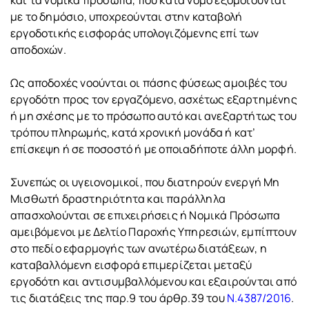
και τα νομικά πρόσωπα, που κατά νόμο εξομοιούνται
με το δημόσιο, υποχρεούνται στην καταβολή
εργοδοτικής εισφοράς υπολογιζόμενης επί των
αποδοχών.
Ως αποδοχές νοούνται οι πάσης φύσεως αμοιβές του
εργοδότη προς τον εργαζόμενο, ασχέτως εξαρτημένης
ή μη σχέσης με το πρόσωπο αυτό και ανεξαρτήτως του
τρόπου πληρωμής, κατά χρονική μονάδα ή κατ’
επίσκεψη ή σε ποσοστό ή με οποιαδήποτε άλλη μορφή.
Συνεπώς οι υγειονομικοί, που διατηρούν ενεργή Μη
Μισθωτή δραστηριότητα και παράλληλα
απασχολούνται σε επιχειρήσεις ή Νομικά Πρόσωπα
αμειβόμενοι με Δελτίο Παροχής Υπηρεσιών, εμπίπτουν
στο πεδίο εφαρμογής των ανωτέρω διατάξεων, η
καταβαλλόμενη εισφορά επιμερίζεται μεταξύ
εργοδότη και αντισυμβαλλόμενου και εξαιρούνται από
τις διατάξεις της παρ.9 του άρθρ.39 του
Ν.4387/2016
.