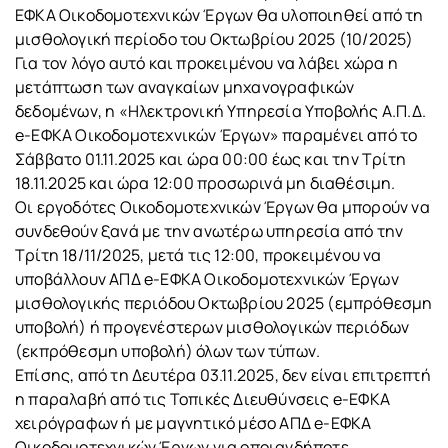
ΕΦΚΑ Οικοδομοτεχνικών Έργων θα υλοποιηθεί από τη
μισθολογική περίοδο του Οκτωβρίου 2025 (10/2025)
Για τον λόγο αυτό και προκειμένου να λάβει χώρα η
μετάπτωση των αναγκαίων μηχανογραφικών
δεδομένων, η «Ηλεκτρονική Υπηρεσία Υποβολής Α.Π.Δ.
e-ΕΦΚΑ Οικοδομοτεχνικών Έργων» παραμένει από το
Σάββατο 01.11.2025 και ώρα 00:00 έως και την Τρίτη
18.11.2025 και ώρα 12:00 προσωρινά μη διαθέσιμη.
Οι εργοδότες Οικοδομοτεχνικών Έργων θα μπορούν να
συνδεθούν ξανά με την ανωτέρω υπηρεσία από την
Τρίτη 18/11/2025, μετά τις 12:00, προκειμένου να
υποβάλλουν ΑΠΔ e-ΕΦΚΑ Οικοδομοτεχνικών Έργων
μισθολογικής περιόδου Οκτωβρίου 2025 (εμπρόθεσμη
υποβολή) ή προγενέστερων μισθολογικών περιόδων
(εκπρόθεσμη υποβολή) όλων των τύπων.
Επίσης, από τη Δευτέρα 03.11.2025, δεν είναι επιτρεπτή
η παραλαβή από τις Τοπικές Διευθύνσεις e-ΕΦΚΑ
χειρόγραφων ή με μαγνητικό μέσο ΑΠΔ e-ΕΦΚΑ
Οικοδομοτεχνικών Έργων για οποιανδήποτε