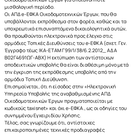
μισθολογική περίοδο.
Οι ΑΠΔ e-ΕΦΚΑ Οικοδομοτεχνικών Έργων, που θα
υποβάλλονται εκπρόθεσμα στον φορέα, καθώς και τα
υποχρεωτικά επισυναπτόμενα δικαιολογητικά αυτών,
θα προωθούνται ηλεκτρονικά προς έλεγχο στις
αρμόδιες Τοπικές Διευθύνσεις του e-ΕΦΚΑ (σχετ. Γεν.
Έγγραφο τέως ΙΚΑ-ΕΤΑΜ Γ99/1/38/6.2.2012_ ΑΔΑ
Β02Γ4691ΩΓ-ΑΒΧ) Η εκτύπωση των αντίστοιχων
αποδεικτικών υποβολής θα είναι διαθέσιμη μόνο μετά
την έγκριση της εκπρόθεσμης υποβολής από την
αρμόδια Τοπική Διεύθυνση.
Επισημαίνεται, ότι η είσοδος στην «Ηλεκτρονική
Υπηρεσία Υποβολής της αναβαθμισμένης ΑΠΔ
Οικοδομοτεχνικών Έργων πραγματοποιείται με
κωδικούς taxisnet» και όχι e-ΕΦΚΑ., ως οι οδηγίες του
συνημμένου Εγχειριδίου Χρήσης.
Τέλος, σας γνωρίζουμε ότι, αντίστοιχες
επικαιροποιημένες τεχνικές προδιαγραφές