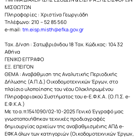
ΜΙΣΘΩΤΩΝ
Πληροφορίες : Χριστίνα Γεωργιάδη
Τηλέφωνο: 210 – 52 85 560
e-mail:
tm.eisp.misth@efka.gov.gr
Ταχ. Δ/νση : Σατωβριάνδου 18 Ταχ. Κώδικας: 104 32
Αθήνα
ΓΕΝΙΚΟ ΕΓΓΡΑΦΟ
ΕΞ. ΕΠΕΙΓΟΝ
ΘΕΜΑ : Αναβάθμιση της Αναλυτικής Περιοδικής
Δήλωσης (Α.Π.Δ.) Οικοδομοτεχνικών Έργων, στο
πλαίσιο υλοποίησης του νέου Ολοκληρωμένου
Πληροφοριακού Συστήματος του e-Ε.Φ.Κ.Α. (Ο.Π.Σ. e-
Ε.Φ.Κ.Α.)
Με το α.π.1541090/02-10-2025 Γενικό Έγγραφό μας
γνωστοποιήθηκαν τεχνικές προδιαγραφές
δημιουργίας αρχείων της αναβαθμισμένης ΑΠΔ e-
ΕΦΚΑ όλων των κατηγοριών (Οικοδομοτεχνικών Έργων,