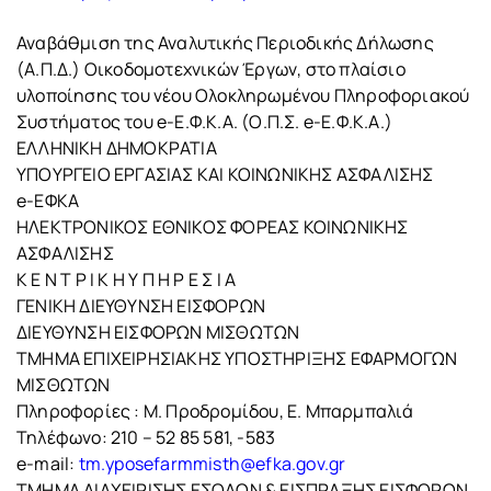
Αναβάθμιση της Αναλυτικής Περιοδικής Δήλωσης
(Α.Π.Δ.) Οικοδομοτεχνικών Έργων, στο πλαίσιο
υλοποίησης του νέου Ολοκληρωμένου Πληροφοριακού
Συστήματος του e-Ε.Φ.Κ.Α. (Ο.Π.Σ. e-Ε.Φ.Κ.Α.)
ΕΛΛΗΝΙΚΗ ΔΗΜΟΚΡΑΤΙΑ
ΥΠΟΥΡΓΕΙΟ ΕΡΓΑΣΙΑΣ ΚΑΙ ΚΟΙΝΩΝΙΚΗΣ ΑΣΦΑΛΙΣΗΣ
e-ΕΦΚΑ
ΗΛΕΚΤΡΟΝΙΚΟΣ ΕΘΝΙΚΟΣ ΦΟΡΕΑΣ ΚΟΙΝΩΝΙΚΗΣ
ΑΣΦΑΛΙΣΗΣ
Κ Ε Ν Τ Ρ Ι Κ Η Υ Π Η Ρ Ε Σ Ι Α
ΓΕΝΙΚΗ ΔΙΕΥΘΥΝΣΗ ΕΙΣΦΟΡΩΝ
ΔΙΕΥΘΥΝΣΗ ΕΙΣΦΟΡΩΝ ΜΙΣΘΩΤΩΝ
ΤΜΗΜΑ ΕΠΙΧΕΙΡΗΣΙΑΚΗΣ ΥΠΟΣΤΗΡΙΞΗΣ ΕΦΑΡΜΟΓΩΝ
ΜΙΣΘΩΤΩΝ
Πληροφορίες : Μ. Προδρομίδου, Ε. Μπαρμπαλιά
Τηλέφωνο: 210 – 52 85 581, -583
e-mail:
tm.yposefarmmisth@efka.gov.gr
ΤΜΗΜΑ ΔΙΑΧΕΙΡΙΣΗΣ ΕΣΟΔΩΝ & ΕΙΣΠΡΑΞΗΣ ΕΙΣΦΟΡΩΝ