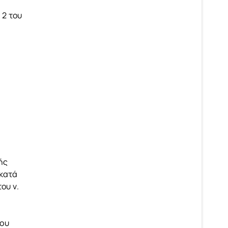
 2 του
ής
 κατά
ου ν.
του