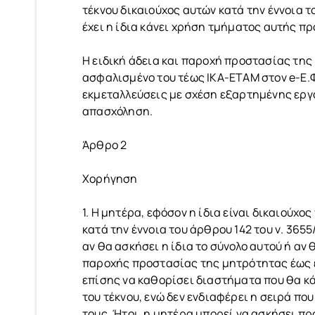
τέκνου δικαιούχος αυτών κατά την έννοια τ
έχει η ίδια κάνει χρήση τμήματος αυτής π
Η ειδική άδεια και παροχή προστασίας τη
ασφαλισμένο του τέως ΙΚΑ-ΕΤΑΜ στον e-Ε.Φ.
εκμεταλλεύσεις με σχέση εξαρτημένης εργα
απασχόληση.
Άρθρο 2
Χορήγηση
1. Η μητέρα, εφόσον η ίδια είναι δικαιούχ
κατά την έννοια του άρθρου 142 του ν. 3655
αν θα ασκήσει η ίδια το σύνολο αυτού ή αν
παροχής προστασίας της μητρότητας έως ε
επίσης να καθορίσει διαστήματα που θα κάν
του τέκνου, ενώ δεν ενδιαφέρει η σειρά π
τους. Ήτοι, η μητέρα μπορεί να ασκήσει π