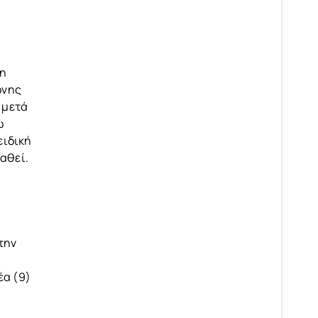
τη
ονης
 μετά
ω
ειδική
αθεί.
 την
έα (9)