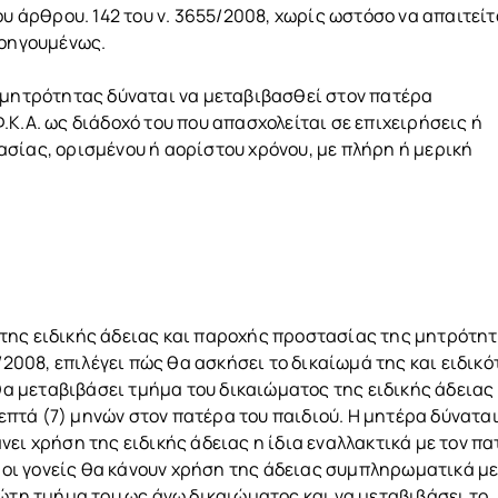
ου άρθρου. 142 του ν. 3655/2008, χωρίς ωστόσο να απαιτείτ
ροηγουμένως.
ς μητρότητας δύναται να μεταβιβασθεί στον πατέρα
Κ.Α. ως διάδοχό του που απασχολείται σε επιχειρήσεις ή
σίας, ορισμένου ή αορίστου χρόνου, με πλήρη ή μερική
ος της ειδικής άδειας και παροχής προστασίας της μητρότη
/2008, επιλέγει πώς θα ασκήσει το δικαίωμά της και ειδικ
 θα μεταβιβάσει τμήμα του δικαιώματος της ειδικής άδειας
πτά (7) μηνών στον πατέρα του παιδιού. Η μητέρα δύνατα
ει χρήση της ειδικής άδειας η ίδια εναλλακτικά με τον π
ου οι γονείς θα κάνουν χρήση της άδειας συμπληρωματικά μ
ρώτη τμήμα του ως άνω δικαιώματος και να μεταβιβάσει το