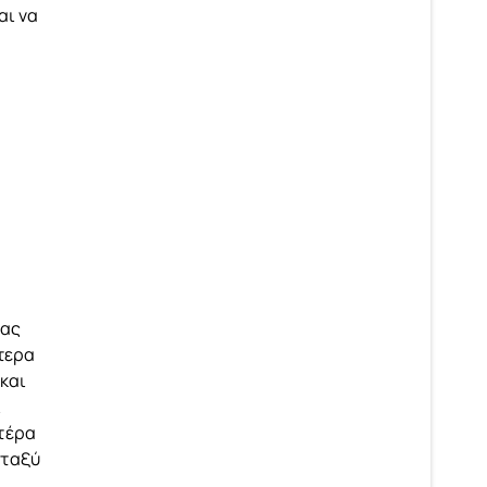
αι να
τας
ότερα
 και
ι
ατέρα
εταξύ