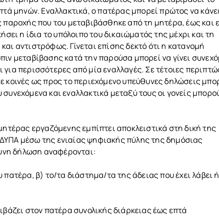
πτά μηνών. Εναλλακτικά, ο πατέρας μπορεί πρώτος να κάνε
ς παροχής που του μεταβιβάσθηκε από τη μητέρα, έως και 
ήσει η ίδια το υπόλοιπο του δικαιώματός της μέχρι και τη
και αντιστρόφως. Γίνεται επίσης δεκτό ότι η κατανομή
πιν μεταβίβασης κατά την παρούσα μπορεί να γίνει συνεχ
 για περισσότερες από μία εναλλαγές. Σε τέτοιες περιπτώ
ε κοινές ως προς το περιεχόμενο υπεύθυνες δηλώσεις μπο
 συνεχόμενα και εναλλακτικά μεταξύ τους οι γονείς μπορο
 μητέρας εργαζόμενης εμπίπτει αποκλειστικά στη δική της
ΔΥΠΑ μέσω της ενιαίας ψηφιακής πύλης της δημόσιας
ύθυνη δήλωση αναφέρονται:
 πατέρα, β) το/τα διάστημα/τα της άδειας που έχει λάβει 
βιβάζει στον πατέρα συνολικής διάρκειας έως επτά