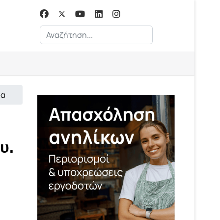
Αναζήτηση...
ία
υ.