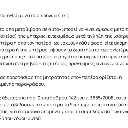
ποιηθεί με νεότερη δήλωσή της.
τα από μεταβίβαση σε αυτόν μπορεί να γίνει αμέσως μετά 
λοχείας) της μητέρας, είτε αμέσως μετά τη λήξη της ισόχρ
ητέρα ή από τον πατέρα, ως ισχύουν κάθε φορά, είτε ακόμη
 πατέρα ή της μητέρας, εφόσον τα διαστήματα των ανωτέρ
ης μητέρας ή του πατέρα χορηγείται υποχρεωτικά πριν την 
τωση που με βάση τις ετήσιες προθεσμίες κινδυνεύει να χ
ιας προστασίας της μητρότητας στον πατέρα ορίζεται η
ουμένης παραγράφου.
 άδειας της παρ. 2 του άρθρου. 142 του ν. 3655/2008, κατά
να μεταβιβάσουν στον πατέρα το δικαίωμά τους στην ειδική
ας, για όσο χρόνο απομένει μέχρι τη συμπλήρωση των ενν
83 του νόμου αυτού.