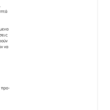
ι
επτά
όμενα
σεις
ρούν
ύν να
ή προ-