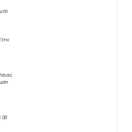
αυτή
Στην
τήσιας
τωση
 (Β'