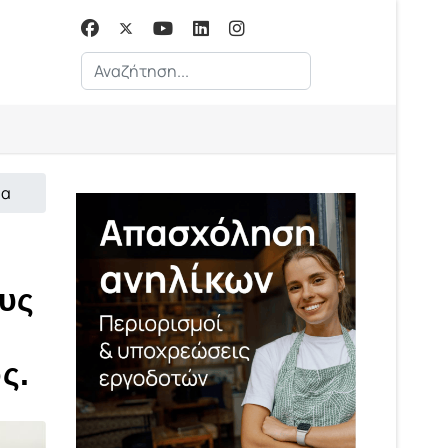
Αναζήτηση...
ία
ους
ς.