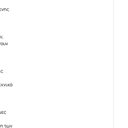
ενης
ν,
νουν
ις
εχνικά
μες
ση των