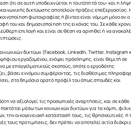
ση ότι σε αυτή υποδεικνύεται η ταυτότητά του- και η λήψ
 κοινωνικής δικτύωσης αποτελούν πράξεις επεξεργασίας. 
κοινοποίηση φωτογραφίας ή βίντεο είναι νόμιμη μόνο αν ο
αφή του και δημοσιοποίηση της εικόνας του. Σε κάθε χρον
λεύθερη επιλογή και είναι σε θέση να αρνηθεί ή να ανακαλ
πιπτώσεις.
νωνικών δικτύων (Facebook, LinkedIn, Twitter, Instagram κ
ψήφιου εργαζομένου, ενόψει πρόσληψης, είναι θεμιτή σε
νο με επαγγελματικούς σκοπούς, οπότε ο εργοδότης
γξει, βάσει εννόμου συμφέροντος, τις διαθέσιμες πληροφο
ιήσει, στο δημόσια ορατό προφίλ του όπως σπουδές και
ότη να αξιολογεί τις προσωπικές αναρτήσεις, και σε κάθε
κτάται μέσω των κοινωνικών δικτύων για τα χόμπι, φιλικ
, την οικογενειακή κατάστασή τους, τις θρησκευτικές ή 
κές τους προτιμήσεις, δεν πρέπει να αποτελεί αιτία διάκρι