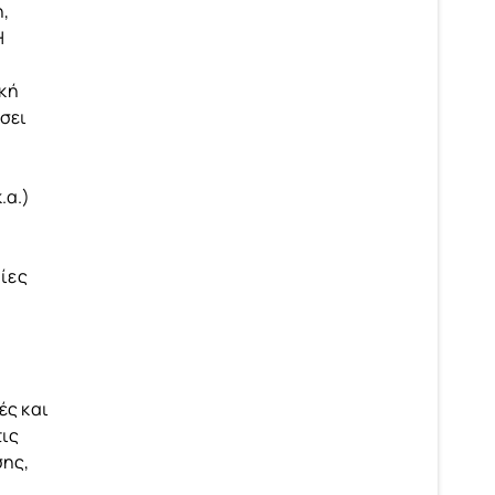
η,
Η
ική
έσει
.α.)
ρίες
ές και
τις
σης,