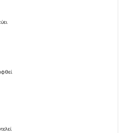
χύει
ληφθεί
τελεί