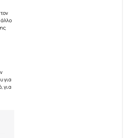
 τον
 άλλο
της
ην
υ για
, για