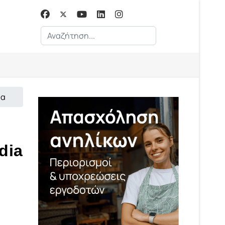
Αναζήτηση...
ία
dia