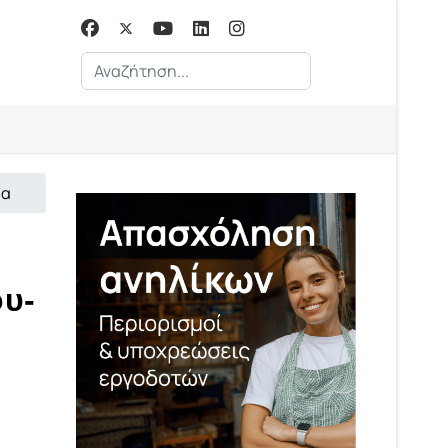
Αναζήτηση...
ία
υ-