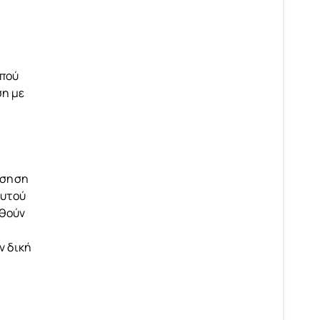
οπού
ση με
όσηση
αυτού
υθούν
ν δική