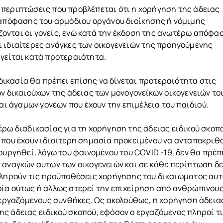
 περιπτώσεις που προβλέπεται ότι η χορήγηση της άδειας
 απόφασης του αρμόδιου οργάνου διοίκησης ή νόμιμης
ονται οι γονείς, ενώ κατά την έκδοση της ανωτέρω απόφα
 ιδιαίτερες ανάγκες των οικογενειών της προηγούμενης
γείται κατά προτεραιότητα.
ικασία θα πρέπει επίσης να δίνεται προτεραιότητα στις
ων δικαιούχων της άδειας των μονογονεϊκών οικογενειών το
και άγαμων γονέων που έχουν την επιμέλεια του παιδιού.
έρω διαδικασίας για τη χορήγηση της άδειας ειδικού σκοπ
 που έχουν ιδιαίτερη σημασία προκειμένου να ανταποκριθ
ουργηθεί, λόγω του φαινομένου του COVID -19, δεν θα πρέπ
 αναγκών αυτών των οικογενειών και σε κάθε περίπτωση δ
πληρούν τις προϋποθέσεις χορήγησης του δικαιώματος αυτ
οία ούτως ή άλλως στερεί την επιχείρηση από ανθρώπινου
ς εργαζόμενους συνθήκες. Ως ακολούθως, η χορήγηση άδεια
ς άδειας ειδικού σκοπού, εφόσον ο εργαζόμενος πληροί τ