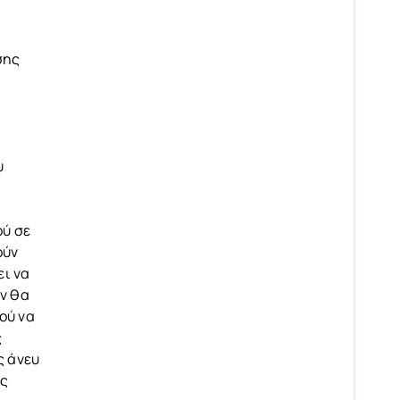
σης
υ
ού σε
ούν
ει να
εν θα
ού να
ς
ς άνευ
ις