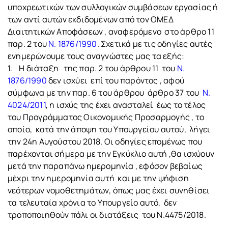
υποχρεωτικών των συλλογικών συμβάσεων εργασίας ή
των αντί αυτών εκδιδομένων από τον ΟΜΕΔ
Διαιτητικών Αποφάσεων , αναφερόμενο στο άρθρο 11
παρ. 2 του
Ν. 1876/1990
. Σχετικά με τις οδηγίες αυτές
ενημερώνουμε τους αναγνώστες μας τα εξής:
1. Η διάταξη της παρ. 2 του άρθρου 11 του
Ν.
1876/1990
δεν ισχύει επί του παρόντος , αφού
σύμφωνα με την παρ. 6 του άρθρου άρθρο 37 του
Ν.
4024/2011
, η ισχύς της έχει ανασταλεί έως το τέλος
του Προγράμματος Οικονομικής Προσαρμογής , το
οποίο, κατά την άποψη του Υπουργείου αυτού, λήγει
την 24η Αυγούστου 2018. Οι οδηγίες επομένως που
παρέχονται σήμερα με την Εγκύκλιο αυτή ,θα ισχύουν
μετά την παραπάνω ημερομηνία , εφόσον βεβαίως
μέχρι την ημερομηνία αυτή και με την ψήφιση
νεότερων νομοθετημάτων, όπως μας έχει συνηθίσει
τα τελευταία χρόνια το Υπουργείο αυτό, δεν
τροποποιηθούν πάλι οι διατάξεις του Ν.4475/2018.