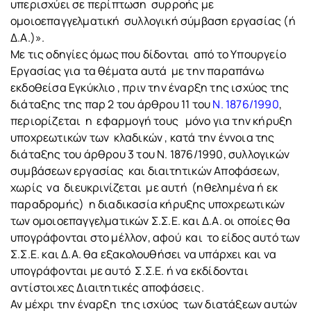
υπερισχύει σε περίπτωση συρροής με
ομοιοεπαγγελματική συλλογική σύμβαση εργασίας (ή
Δ.Α.)».
Με τις οδηγίες όμως που δίδονται από το Υπουργείο
Εργασίας για τα θέματα αυτά με την παραπάνω
εκδοθείσα Εγκύκλιο , πριν την έναρξη της ισχύος της
διάταξης της παρ 2 του άρθρου 11 του
Ν. 1876/1990
,
περιορίζεται η εφαρμογή τους μόνο για την κήρυξη
υποχρεωτικών των κλαδικών , κατά την έννοια της
διάταξης του άρθρου 3 του Ν. 1876/1990, συλλογικών
συμβάσεων εργασίας και διαιτητικών Αποφάσεων,
χωρίς να διευκρινίζεται με αυτή (ηθελημένα ή εκ
παραδρομής) η διαδικασία κήρυξης υποχρεωτικών
των ομοιοεπαγγελματικών Σ.Σ.Ε. και Δ.Α. οι οποίες θα
υπογράφονται στο μέλλον, αφού και το είδος αυτό των
Σ.Σ.Ε. και Δ.Α. θα εξακολουθήσει να υπάρχει και να
υπογράφονται με αυτό Σ.Σ.Ε. ή να εκδίδονται
αντίστοιχες Διαιτητικές αποφάσεις.
Αν μέχρι την έναρξη της ισχύος των διατάξεων αυτών