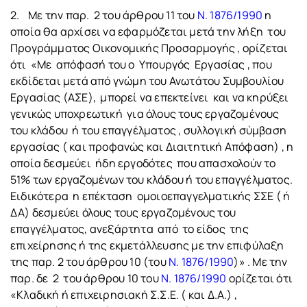
2. Με την παρ. 2 του άρθρου 11 του
Ν. 1876/1990
η
οποία θα αρχίσει να εφαρμόζεται μετά την λήξη του
Προγράμματος Οικονομικής Προσαρμογής , ορίζεται
ότι «Με απόφασή του ο Υπουργός Εργασίας , που
εκδίδεται μετά από γνώμη του Ανωτάτου Συμβουλίου
Εργασίας (ΑΣΕ), μπορεί να επεκτείνει και να κηρύξει
γενικώς υποχρεωτική για όλους τους εργαζομένους
του κλάδου ή του επαγγέλματος , συλλογική σύμβαση
εργασίας ( και προφανώς και Διαιτητική Απόφαση) , η
οποία δεσμεύει ήδη εργοδότες που απασχολούν το
51% των εργαζομένων του κλάδου ή του επαγγέλματος.
Ειδικότερα η επέκταση ομοιοεπαγγελματικής ΣΣΕ ( ή
ΔΑ) δεσμεύει όλους τους εργαζομένους του
επαγγέλματος, ανεξάρτητα από το είδος της
επιχείρησης ή της εκμετάλλευσης με την επιφύλαξη
της παρ. 2 του άρθρου 10 (του
Ν. 1876/1990
)» . Με την
παρ. δε 2 του άρθρου 10 του
Ν. 1876/1990
ορίζεται ότι
«Κλαδική ή επιχειρησιακή Σ.Σ.Ε. ( και Δ.Α.) ,