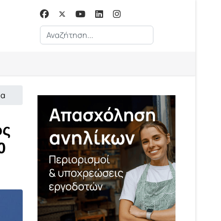
Αναζήτηση...
ία
ώς
0