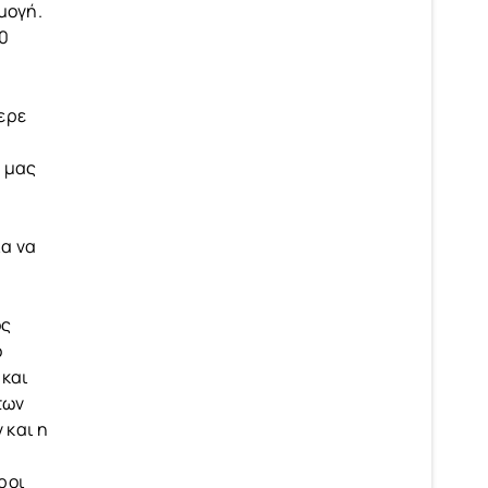
μογή.
50
ερε
 μας
ία να
ός
ο
 και
των
 και η
ροι