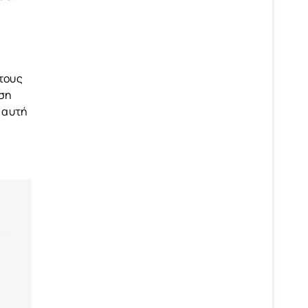
 τους
ωση
 αυτή