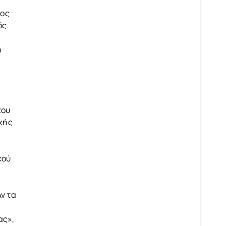
λος
ός.
η
του
ϊκής
κού
Αν τα
ας»,