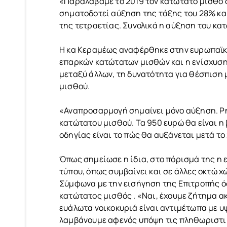
«Παραλάβαμε το 2019 τον κατώτατο μισθό σ
σηματοδοτεί αύξηση της τάξης του 28% και 
της τετραετίας. Συνολικά η αύξηση του κ
Η κα Κεραμέως αναφέρθηκε στην ευρωπαϊκή
επαρκών κατώτατων μισθών και η ενίσχυση
μεταξύ άλλων, τη δυνατότητα για θέσπισ
μισθού.
«Αναπροσαρμογή σημαίνει μόνο αύξηση. Ρητ
κατώτατου μισθού. Τα 950 ευρώ θα είναι η
οδηγίας είναι το πώς θα αυξάνεται μετά το
Όπως σημείωσε η ίδια, στο πόρισμά της η 
τύπου, όπως συμβαίνει και σε άλλες οκτώ χ
Σύμφωνα με την εισήγηση της Επιτροπής όσ
κατώτατος μισθός . «Ναι, έχουμε ζήτημα ακρ
ευάλωτα νοικοκυριά είναι αντιμέτωπα με υψ
λαμβάνουμε αφενός υπόψη τις πληθωριστικ