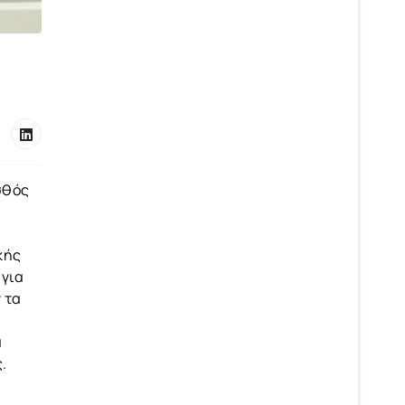
σθός
κής
 για
 τα
α
.