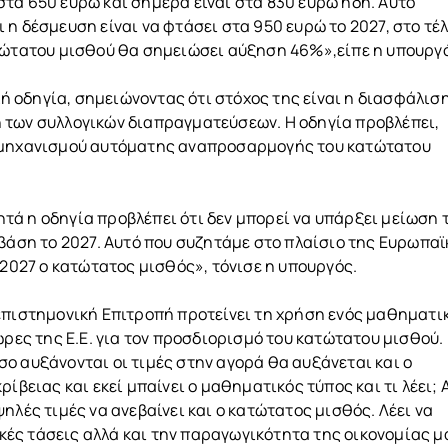
τα 650 ευρώ και σήμερα είναι στα 830 ευρώ ήδη. Αυτό
η δέσμευση είναι να φτάσει στα 950 ευρώ το 2027, στο τέ
ατώτατου μισθού θα σημειώσει αύξηση 46%»,είπε η υπουργ
 οδηγία, σημειώνοντας ότι στόχος της είναι η διασφάλισ
 των συλλογικών διαπραγματεύσεων. Η οδηγία προβλέπει,
η μηχανισμού αυτόματης αναπροσαρμογής του κατώτατου
ά η οδηγία προβλέπει ότι δεν μπορεί να υπάρξει μείωση 
 βάση το 2027. Αυτό που συζητάμε στο πλαίσιο της Ευρωπα
 2027 ο κατώτατος μισθός», τόνισε η υπουργός.
επιστημονική Επιτροπή προτείνει τη χρήση ενός μαθηματι
ώρες της Ε.Ε. για τον προσδιορισμό του κατώτατου μισθού.
ο αυξάνονται οι τιμές στην αγορά θα αυξάνεται και ο
ίβειας και εκεί μπαίνει ο μαθηματικός τύπος και τι λέει; 
ηλές τιμές να ανεβαίνει και ο κατώτατος μισθός. Λέει να
ές τάσεις αλλά και την παραγωγικότητα της οικονομίας μ