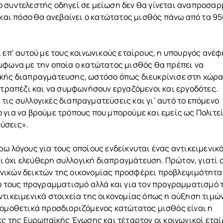
 συντελεστής οδηγεί σε μείωση δεν θα γίνεται αναπροσαρ
 και πόσο θα ανεβαίνει ο κατώτατος μισθός πάνω από τα 9
 επ’ αυτού με τους κοινωνικούς εταίρους, η υπουργός ανέφ
μφωνα με την οποία ο κατώτατος μισθός θα πρέπει να
ικής διαπραγμάτευσης, ωστόσο όπως διευκρίνισε στη χώρα
ο τραπέζι και να συμφωνήσουν εργαζόμενοι και εργοδότες.
τις συλλογικές διαπραγματεύσεις και γι’ αυτό το επόμενο
 για να βρούμε τρόπους που μπορούμε και εμείς ως Πολιτε
ύσεις».
ω λόγους για τους οποίους ενδείκνυται ένας αντικειμενικ
 όχι ελεύθερη συλλογική διαπραγμάτευση. Πρώτον, γιατί 
νικών δεικτών της οικονομίας προσφέρει προβλεψιμότητα
κό τους προγραμματισμό αλλά και για τον προγραμματισμό 
τικειμενικά στοιχεία της οικονομίας όπως η αύξηση τιμών
νομοθετικά προσδιοριζόμενος κατώτατος μισθός είναι η
ες της Ευρωπαϊκής Ένωσης και τέταρτον οι κοινωνικοί εταί