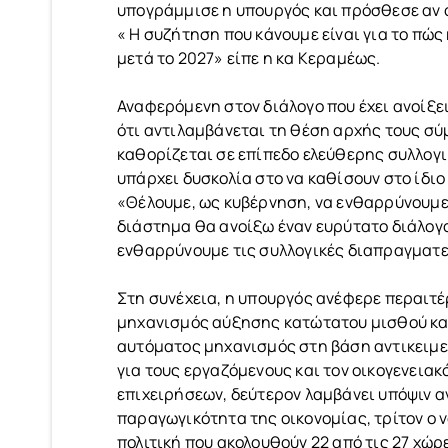
υπογράμμισε η υπουργός και πρόσθεσε αν ο
« Η συζήτηση που κάνουμε είναι για το πώς
μετά το 2027» είπε η κα Κεραμέως.
Αναφερόμενη στον διάλογο που έχει ανοίξει
ότι αντιλαμβάνεται τη θέση αρχής τους σύ
καθορίζεται σε επίπεδο ελεύθερης συλλογ
υπάρχει δυσκολία στο να καθίσουν στο ίδι
«Θέλουμε, ως κυβέρνηση, να ενθαρρύνουμε 
διάστημα θα ανοίξω έναν ευρύτατο διάλογο
ενθαρρύνουμε τις συλλογικές διαπραγματε
Στη συνέχεια, η υπουργός ανέφερε περαιτέρ
μηχανισμός αύξησης κατώτατου μισθού και
αυτόματος μηχανισμός στη βάση αντικειμε
για τους εργαζόμενους και τον οικογενεια
επιχειρήσεων, δεύτερον λαμβάνει υπόψιν αν
παραγωγικότητα της οικονομίας, τρίτον ο 
πολιτική που ακολουθούν 22 από τις 27 χώρ