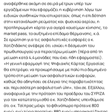
αναφέρθηκε ακόμη σε σειρά μέτρων υπέρ των
εργαζόμενων που εφαρμόζει η κυβέρνηση λόγω των
ειδικών συνθηκών που επικρατούν, όπως η επιδότηση
στην κατανάλωση ρεύματος και φυσικού αερίου, η
προπληρωμένη κάρτα για αγορά καυσίμων κίνησης, το
market pass, το αυξημένο επίδομα θέρμανσης, κ.ά.
Σε ερώτηση για τις ασφαλιστικές εισφορές ο κ.
Χατζηδάκης ανέφερε ότι ισχύει η δέσμευση του
πρωθυπουργού για περαιτέρω μείωση (πέρα από τη
μείωση κατά 4,4 μονάδες που έχει ήδη εφαρμοστεί).
«Η γενική εφαρμογή της Ψηφιακής Κάρτας Εργασίας
θα επιτρέψει να προχωρήσουμε με πολύ πιο δομημένο
τρόπο στη μείωση των ασφαλιστικών εισφορών,
καθώς θα οδηγήσει σε έλεγχο της παραβατικότητας
και περισσότερη ασφαλιστική ύλη», τόνισε. Εξάλλου,
αναφορικά με την πρόταση του προέδρου του ΣΥΡΙΖΑ
για τον κατώτατο μισθό ο κ. Χατζηδάκης υπενθύμισε
ότι ο κ. Τσίπρας μέχρι το φθινόπωρο πρότεινε 800
ευρώ, ενώ τώρα προτείνει 880 ευρώ υπερακοντίζοντας