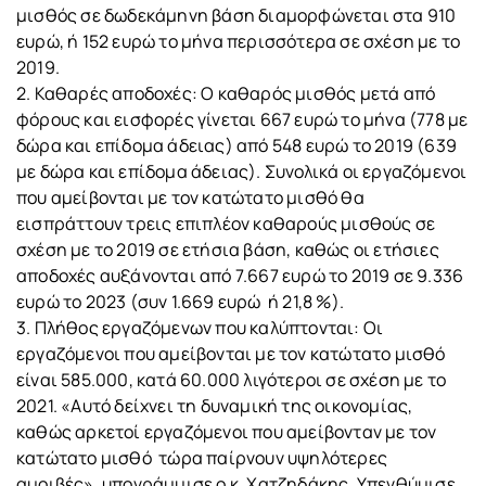
μισθός σε δωδεκάμηνη βάση διαμορφώνεται στα 910
ευρώ, ή 152 ευρώ το μήνα περισσότερα σε σχέση με το
2019.
2. Καθαρές αποδοχές: Ο καθαρός μισθός μετά από
φόρους και εισφορές γίνεται 667 ευρώ το μήνα (778 με
δώρα και επίδομα άδειας) από 548 ευρώ το 2019 (639
με δώρα και επίδομα άδειας). Συνολικά οι εργαζόμενοι
που αμείβονται με τον κατώτατο μισθό θα
εισπράττουν τρεις επιπλέον καθαρούς μισθούς σε
σχέση με το 2019 σε ετήσια βάση, καθώς οι ετήσιες
αποδοχές αυξάνονται από 7.667 ευρώ το 2019 σε 9.336
ευρώ το 2023 (συν 1.669 ευρώ ή 21,8 %).
3. Πλήθος εργαζόμενων που καλύπτονται: Οι
εργαζόμενοι που αμείβονται με τον κατώτατο μισθό
είναι 585.000, κατά 60.000 λιγότεροι σε σχέση με το
2021. «Αυτό δείχνει τη δυναμική της οικονομίας,
καθώς αρκετοί εργαζόμενοι που αμείβονταν με τον
κατώτατο μισθό τώρα παίρνουν υψηλότερες
αμοιβές», υπογράμμισε ο κ. Χατζηδάκης. Υπενθύμισε