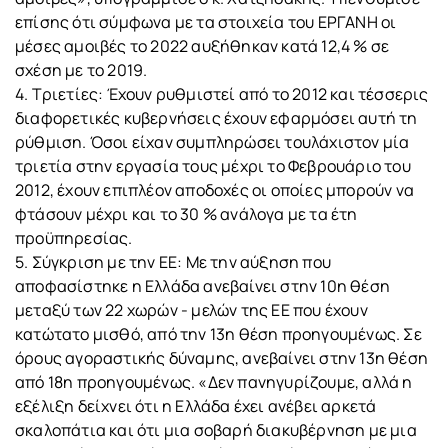
επίσης ότι σύμφωνα με τα στοιχεία του ΕΡΓΑΝΗ οι
μέσες αμοιβές το 2022 αυξήθηκαν κατά 12,4 % σε
σχέση με το 2019.
4. Τριετίες: Έχουν ρυθμιστεί από το 2012 και τέσσερις
διαφορετικές κυβερνήσεις έχουν εφαρμόσει αυτή τη
ρύθμιση. Όσοι είχαν συμπληρώσει τουλάχιστον μία
τριετία στην εργασία τους μέχρι το Φεβρουάριο του
2012, έχουν επιπλέον αποδοχές οι οποίες μπορούν να
φτάσουν μέχρι και το 30 % ανάλογα με τα έτη
προϋπηρεσίας.
5. Σύγκριση με την ΕΕ: Με την αύξηση που
αποφασίστηκε η Ελλάδα ανεβαίνει στην 10η θέση
μεταξύ των 22 χωρών - μελών της ΕΕ που έχουν
κατώτατο μισθό, από την 13η θέση προηγουμένως. Σε
όρους αγοραστικής δύναμης, ανεβαίνει στην 13η θέση
από 18η προηγουμένως. «Δεν πανηγυρίζουμε, αλλά η
εξέλιξη δείχνει ότι η Ελλάδα έχει ανέβει αρκετά
σκαλοπάτια και ότι μια σοβαρή διακυβέρνηση με μια