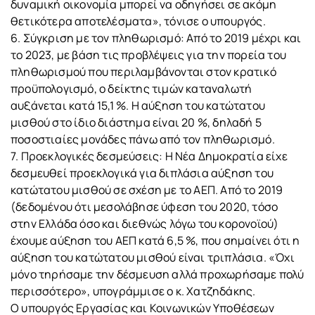
δυναμική οικονομία μπορεί να οδηγήσει σε ακόμη
θετικότερα αποτελέσματα», τόνισε ο υπουργός.
6. Σύγκριση με τον πληθωρισμό: Από το 2019 μέχρι και
το 2023, με βάση τις προβλέψεις για την πορεία του
πληθωρισμού που περιλαμβάνονται στον κρατικό
προϋπολογισμό, ο δείκτης τιμών καταναλωτή
αυξάνεται κατά 15,1 %. Η αύξηση του κατώτατου
μισθού στο ίδιο διάστημα είναι 20 %, δηλαδή 5
ποσοστιαίες μονάδες πάνω από τον πληθωρισμό.
7. Προεκλογικές δεσμεύσεις: Η Νέα Δημοκρατία είχε
δεσμευθεί προεκλογικά για διπλάσια αύξηση του
κατώτατου μισθού σε σχέση με το ΑΕΠ. Από το 2019
(δεδομένου ότι μεσολάβησε ύφεση του 2020, τόσο
στην Ελλάδα όσο και διεθνώς λόγω του κορονοϊού)
έχουμε αύξηση του ΑΕΠ κατά 6,5 %, που σημαίνει ότι η
αύξηση του κατώτατου μισθού είναι τριπλάσια. «Όχι
μόνο τηρήσαμε την δέσμευση αλλά προχωρήσαμε πολύ
περισσότερο», υπογράμμισε ο κ. Χατζηδάκης.
Ο υπουργός Εργασίας και Κοινωνικών Υποθέσεων