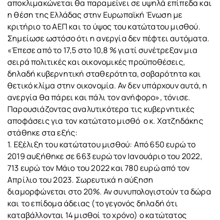
αποκλιμακώνεται θα παραμείνει σε υψηλά επίπεδα και
η θέση της Ελλάδας στην Ευρωπαϊκή Ένωση με
κριτήριο το ΑΕΠ και το ύψος του κατώτατου μισθού.
Σημείωσε ωστόσο ότι η ανεργία δεν πέφτει αυτόματα.
«Έπεσε από το 17,5 στο 10,8 % γιατί συνέτρεξαν μια
σειρά πολιτικές και οικονομικές προϋποθέσεις,
δηλαδή κυβερνητική σταθερότητα, σοβαρότητα και
θετικό κλίμα στην οικονομία. Αν δεν υπάρχουν αυτά, η
ανεργία θα πάρει και πάλι τον ανήφορο», τόνισε.
Παρουσιάζοντας αναλυτικότερα τις κυβερνητικές
αποφάσεις για τον κατώτατο μισθό ο κ. Χατζηδάκης
στάθηκε στα εξής:
1. Εξέλιξη του κατώτατου μισθού: Από 650 ευρώ το
2019 αυξήθηκε σε 663 ευρώ τον Ιανουάριο του 2022,
713 ευρώ τον Μάιο του 2022 και 780 ευρώ από τον
Απρίλιο του 2023. Σωρευτικά η αύξηση
διαμορφώνεται στο 20%. Αν συνυπολογιστούν τα δώρα
και το επίδομα άδειας (το γεγονός δηλαδή ότι
καταβάλλονται 14 μισθοί το χρόνο) ο κατώτατος