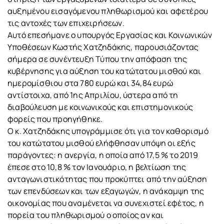
αυξημένου εισαγόμενου πληθωρισμού και αφετέρου
τις αντοχές των επιχειρήσεων.
Αυτό επεσήμανε ο υπουργός Εργασίας και Κοινωνικών
Υποθέσεων Κωστής Χατζηδάκης, παρουσιάζοντας
σήμερα σε συνέντευξη Τύπου την απόφαση της
κυβέρνησης για αύξηση του κατώτατου μισθού και
ημερομίσθιου στα 780 ευρώ και 34,84 ευρώ
αντίστοιχα, από 1ης Απριλίου, ύστερα από τη
διαβούλευση με κοινωνικούς και επιστημονικούς
φορείς που προηγήθηκε.
Ο κ. Χατζηδάκης υπογράμμισε ότι για τον καθορισμό
του κατώτατου μισθού ελήφθησαν υπόψη οι εξής
παράγοντες: η ανεργία, η οποία από 17,5 % το 2019
έπεσε στο 10,8 % τον Ιανουάριο, η βελτίωση της
ανταγωνιστικότητας που προκύπτει από την αύξηση
των επενδύσεων και των εξαγωγών, η ανάκαμψη της
οικονομίας που αναμένεται να συνεχιστεί εφέτος, η
πορεία του πληθωρισμού ο οποίος αν και